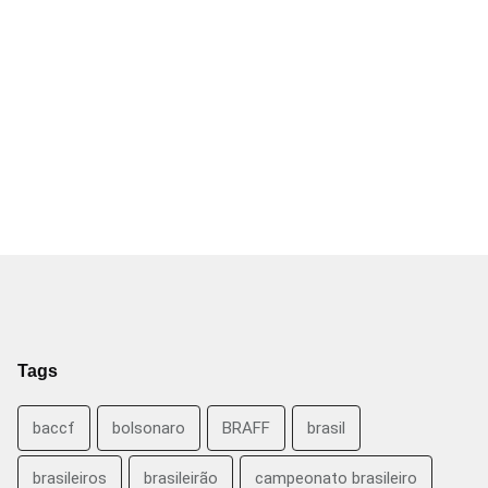
Tags
baccf
bolsonaro
BRAFF
brasil
brasileiros
brasileirão
campeonato brasileiro