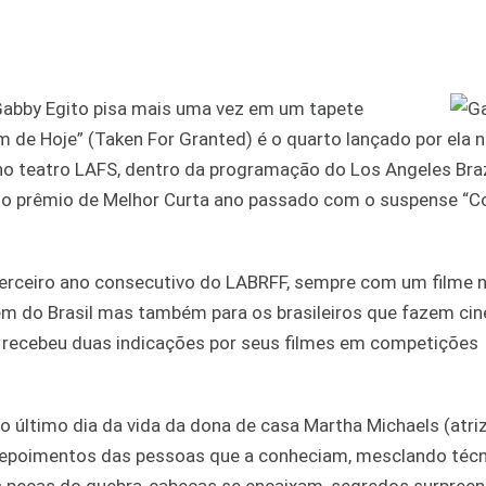
Gabby Egito pisa mais uma vez em um tapete
e Hoje” (Taken For Granted) é o quarto lançado por ela n
o teatro LAFS, dentro da programação do Los Angeles Braz
hou o prêmio de Melhor Curta ano passado com o suspense “C
o terceiro ano consecutivo do LABRFF, sempre com um filme 
vêm do Brasil mas também para os brasileiros que fazem ci
 e recebeu duas indicações por seus filmes em competições
 último dia da vida da dona de casa Martha Michaels (atriz
 depoimentos das pessoas que a conheciam, mesclando técn