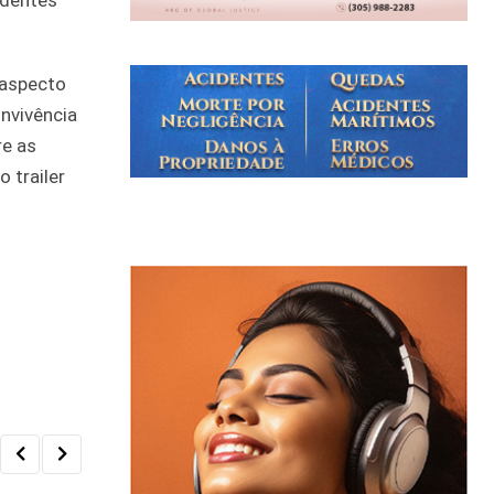
ndentes
 aspecto
onvivência
re as
 trailer