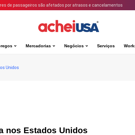
ares de passageiros são afetados por atrasos e cancelamentos
regos
Mercadorias
Negócios
Serviços
Work
dos Unidos
rta nos Estados Unidos