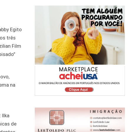
os três
ilian Film
oisado”
novo,
nema na
 Ilka
icas de