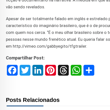
ficção e documentário na narrativa. À medida em que 
vão sendo revelados.
Apesar de ser totalmente falado em inglês e estrelado 
característico do imaginário brasileiro, que é o de pro
com quem nos cerca. “É o meu olhar brasileiro sobre o t
pessoas nesse mundo frenético atual. Eu queria falar sob
em http://vimeo.com/gabbyegito/tfgtrailer.
Compartilhar Post:
F
T
L
P
T
W
S
a
w
i
i
h
h
h
c
i
n
n
r
a
a
Posts Relacionados
e
t
k
t
e
t
r