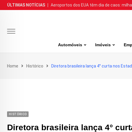
Skip
ÚLTIMAS NOTÍCIAS
|
Aeroportos dos EUA têm dia de caos: milh
to
content
Automóveis
Imóveis
Emp
Home
Histórico
Diretora brasileira lança 4° curta nos Esta
HISTÓRICO
Diretora brasileira lança 4° cu