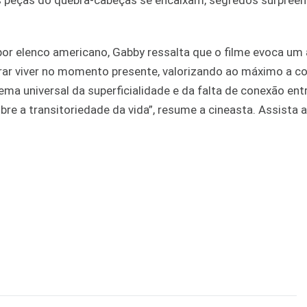
as peças do quebra-cabeças se encaixam, segredos surpree
por elenco americano, Gabby ressalta que o filme evoca um
curar viver no momento presente, valorizando ao máximo a c
ema universal da superficialidade e da falta de conexão ent
re a transitoriedade da vida”, resume a cineasta. Assista ao