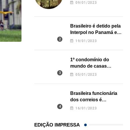
revela onde deixou o
09/01/2023
corpo
Brasileiro é detido pela
Interpol no Panamá e
pode pegar prisão
19/01/2023
perpétua nos EUA
HISTÓRICO
1º condomínio do
Açaí é reconhecido oficialmente como fruto brasi
mundo de casas
impressas em 3D é
21/01/2026
05/01/2023
inaugurado no Texas
Brasileira funcionária
dos correios é
assassinada a facadas
16/01/2023
na Califórnia
EDIÇÃO IMPRESSA