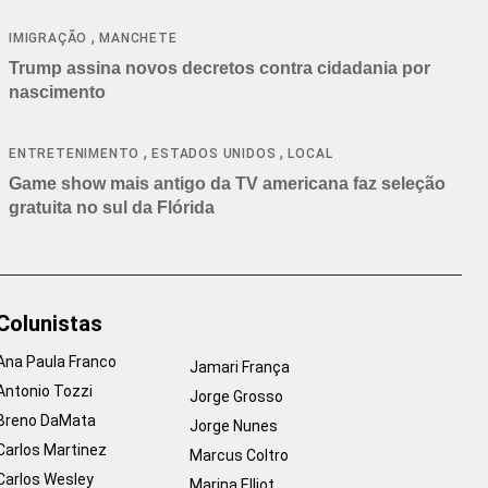
cancelamentos
,
IMIGRAÇÃO
MANCHETE
Trump assina novos decretos contra cidadania por
nascimento
,
,
ENTRETENIMENTO
ESTADOS UNIDOS
LOCAL
Game show mais antigo da TV americana faz seleção
gratuita no sul da Flórida
Colunistas
Ana Paula Franco
Jamari França
Antonio Tozzi
Jorge Grosso
Breno DaMata
Jorge Nunes
Carlos Martinez
Marcus Coltro
Carlos Wesley
Marina Elliot