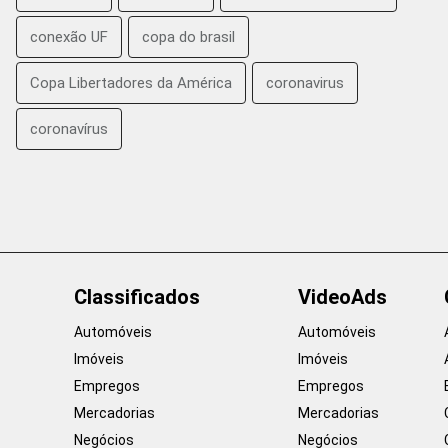
conexão UF
copa do brasil
Copa Libertadores da América
coronavirus
coronavírus
Classificados
VideoAds
Automóveis
Automóveis
Imóveis
Imóveis
Empregos
Empregos
Mercadorias
Mercadorias
Negócios
Negócios