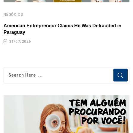
NEGÓCIOS
N
American Entrepreneur Claims He Was Defrauded in
D
Paraguay
31/07/2026