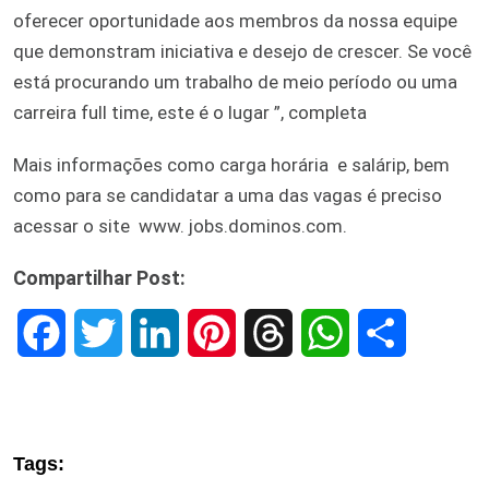
oferecer oportunidade aos membros da nossa equipe
que demonstram iniciativa e desejo de crescer. Se você
está procurando um trabalho de meio período ou uma
carreira full time, este é o lugar ”, completa
Mais informações como carga horária e salárip, bem
como para se candidatar a uma das vagas é preciso
acessar o site www. jobs.dominos.com.
Compartilhar Post:
F
T
L
P
T
W
S
a
w
i
i
h
h
h
c
i
n
n
r
a
a
Tags:
e
t
k
t
e
t
r