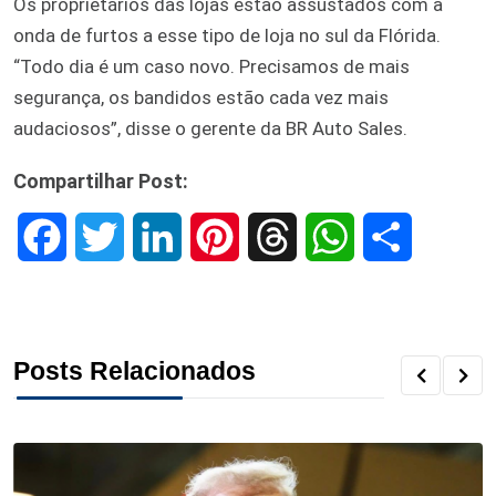
Os proprietários das lojas estão assustados com a
onda de furtos a esse tipo de loja no sul da Flórida.
“Todo dia é um caso novo. Precisamos de mais
segurança, os bandidos estão cada vez mais
audaciosos”, disse o gerente da BR Auto Sales.
Compartilhar Post:
F
T
L
P
T
W
S
a
w
i
i
h
h
h
c
i
n
n
r
a
a
Posts Relacionados
e
t
k
t
e
t
r
b
t
e
e
a
s
e
o
e
d
r
d
A