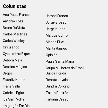
Colunistas
Ana Paula Franco
Jamari França
Antonio Tozzi
Jorge Grosso
Breno DaMata
Jorge Nunes
Carlos Martinez
Marcus Coltro
Carlos Wesley
Marina Elliot
Circulando
Marta Ramos
Cybercrime Expert
Opinião
Debora Maia
Paula Santa Maria
Destino Mágico
Grupo Mulheres do Brasil
Drops
Sul da Flórida
Esterliz Nunes
Renata Loyola
Franz Valla
Sandra Colicino
Gabriela Egito
Taiara Desirée
Ida Sem Volta
Tatiana Cesso
Imigração Em Dia