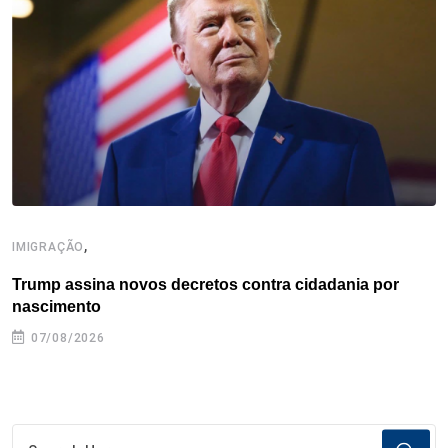
o
r
I
e
s
p
k
n
s
p
t
,
IMIGRAÇÃO
E
Trump assina novos decretos contra cidadania por
C
nascimento
e
07/08/2026