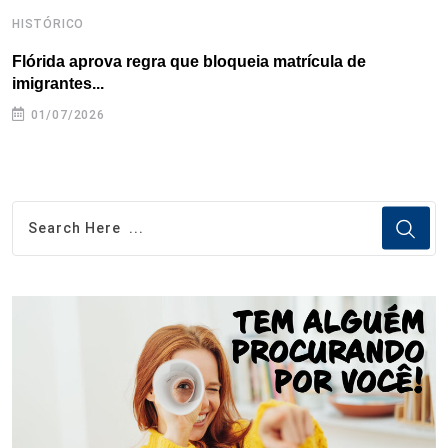
HISTÓRICO
H
Flórida aprova regra que bloqueia matrícula de
A
imigrantes...
01/07/2026