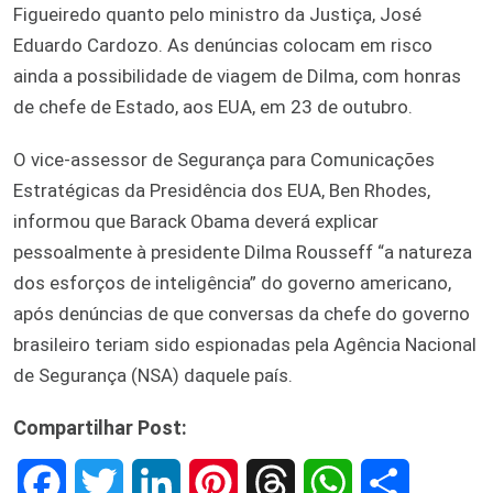
Figueiredo quanto pelo ministro da Justiça, José
Eduardo Cardozo. As denúncias colocam em risco
ainda a possibilidade de viagem de Dilma, com honras
de chefe de Estado, aos EUA, em 23 de outubro.
O vice-assessor de Segurança para Comunicações
Estratégicas da Presidência dos EUA, Ben Rhodes,
informou que Barack Obama deverá explicar
pessoalmente à presidente Dilma Rousseff “a natureza
dos esforços de inteligência” do governo americano,
após denúncias de que conversas da chefe do governo
brasileiro teriam sido espionadas pela Agência Nacional
de Segurança (NSA) daquele país.
Compartilhar Post:
F
T
L
P
T
W
S