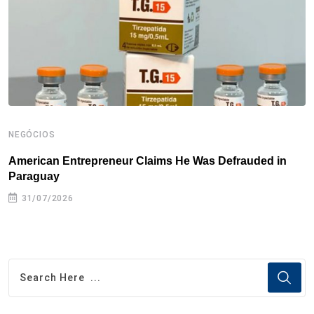
k
n
s
p
t
NEGÓCIOS
N
American Entrepreneur Claims He Was Defrauded in
D
Paraguay
31/07/2026