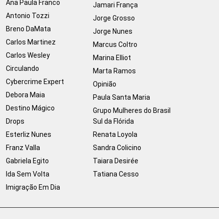
Ana Paula Franco
Jamari França
Antonio Tozzi
Jorge Grosso
Breno DaMata
Jorge Nunes
Carlos Martinez
Marcus Coltro
Carlos Wesley
Marina Elliot
Circulando
Marta Ramos
Cybercrime Expert
Opinião
Debora Maia
Paula Santa Maria
Destino Mágico
Grupo Mulheres do Brasil
Drops
Sul da Flórida
Esterliz Nunes
Renata Loyola
Franz Valla
Sandra Colicino
Gabriela Egito
Taiara Desirée
Ida Sem Volta
Tatiana Cesso
Imigração Em Dia