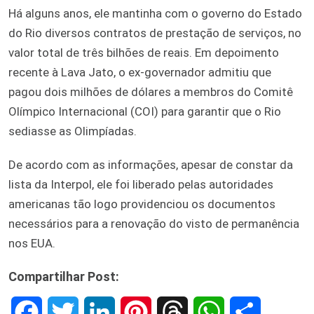
Há alguns anos, ele mantinha com o governo do Estado
do Rio diversos contratos de prestação de serviços, no
valor total de três bilhões de reais. Em depoimento
recente à Lava Jato, o ex-governador admitiu que
pagou dois milhões de dólares a membros do Comitê
Olímpico Internacional (COI) para garantir que o Rio
sediasse as Olimpíadas.
De acordo com as informações, apesar de constar da
lista da Interpol, ele foi liberado pelas autoridades
americanas tão logo providenciou os documentos
necessários para a renovação do visto de permanência
nos EUA.
Compartilhar Post:
F
T
L
P
T
W
S