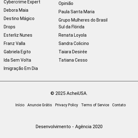
Cybercrime Expert
Opinião
Debora Maia
Paula Santa Maria
Destino Mágico
Grupo Mulheres do Brasil
Drops
Sul da Flórida
Esterliz Nunes
Renata Loyola
Franz Valla
Sandra Colicino
Gabriela Egito
Taiara Desirée
Ida Sem Volta
Tatiana Cesso
Imigração Em Dia
© 2025 AcheiUSA.
Início
Anuncie Grátis
Privacy Policy
Terms of Service
Contato
Desenvolvimento - Agência 2020