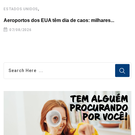
,
ESTADOS UNIDOS
I
Aeroportos dos EUA têm dia de caos: milhares...
T
n
07/08/2026