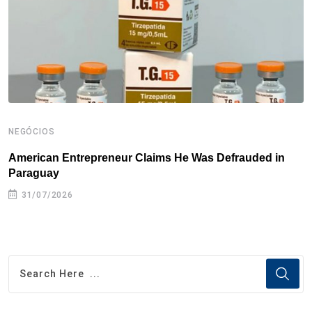
k
n
s
p
t
NEGÓCIOS
N
American Entrepreneur Claims He Was Defrauded in
D
Paraguay
31/07/2026