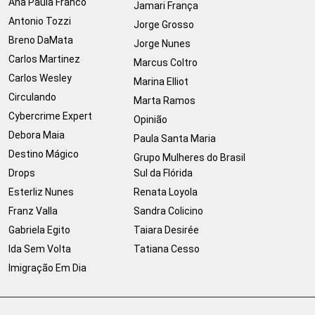
Ana Paula Franco
Jamari França
Antonio Tozzi
Jorge Grosso
Breno DaMata
Jorge Nunes
Carlos Martinez
Marcus Coltro
Carlos Wesley
Marina Elliot
Circulando
Marta Ramos
Cybercrime Expert
Opinião
Debora Maia
Paula Santa Maria
Destino Mágico
Grupo Mulheres do Brasil
Drops
Sul da Flórida
Esterliz Nunes
Renata Loyola
Franz Valla
Sandra Colicino
Gabriela Egito
Taiara Desirée
Ida Sem Volta
Tatiana Cesso
Imigração Em Dia