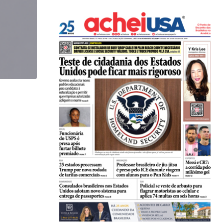
,
,
BRASIL
ESTADOS UNIDOS
Em medida inédita, EUA revogam visto de embaix
05/08/2026