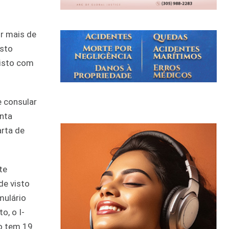
or mais de
isto
visto com
e consular
onta
arta de
te
de visto
mulário
o, o I-
io tem 19