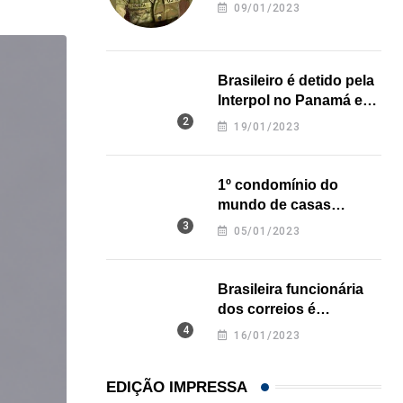
revela onde deixou o
09/01/2023
corpo
Brasileiro é detido pela
Interpol no Panamá e
pode pegar prisão
19/01/2023
perpétua nos EUA
1º condomínio do
mundo de casas
impressas em 3D é
05/01/2023
inaugurado no Texas
Brasileira funcionária
dos correios é
assassinada a facadas
16/01/2023
na Califórnia
EDIÇÃO IMPRESSA