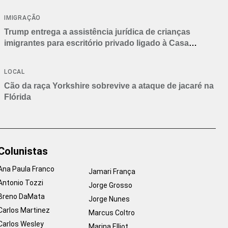
IMIGRAÇÃO
Trump entrega a assistência jurídica de crianças
imigrantes para escritório privado ligado à Casa
Branca
LOCAL
Cão da raça Yorkshire sobrevive a ataque de jacaré na
Flórida
Colunistas
Ana Paula Franco
Jamari França
Antonio Tozzi
Jorge Grosso
Breno DaMata
Jorge Nunes
Carlos Martinez
Marcus Coltro
Carlos Wesley
Marina Elliot