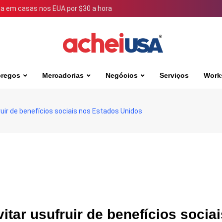
 em casas nos EUA por $30 a hora
regos
Mercadorias
Negócios
Serviços
Work
ruir de benefícios sociais nos Estados Unidos
itar usufruir de benefícios socia