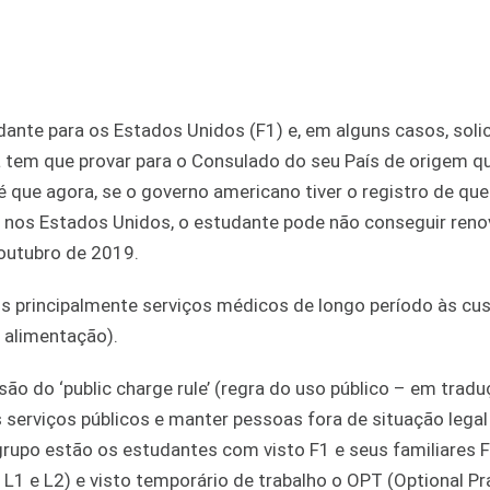
dante para os Estados Unidos (F1) e, em alguns casos, solic
já tem que provar para o Consulado do seu País de origem q
é que agora, se o governo americano tiver o registro de que
a nos Estados Unidos, o estudante pode não conseguir reno
e outubro de 2019.
s principalmente serviços médicos de longo período às cu
a alimentação).
 do ‘public charge rule’ (regra do uso público – em traduç
 serviços públicos e manter pessoas fora de situação legal 
 grupo estão os estudantes com visto F1 e seus familiares 
L1 e L2) e visto temporário de trabalho o OPT (Optional Pr