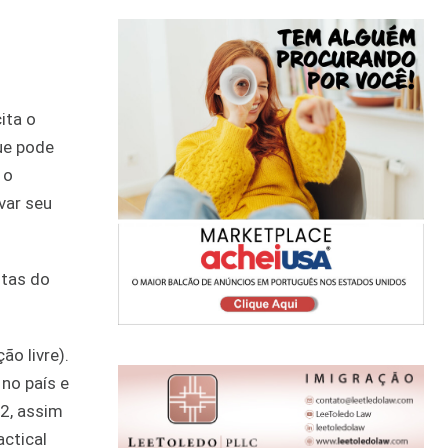
ita o
ue pode
 o
var seu
stas do
ão livre).
no país e
F2, assim
actical