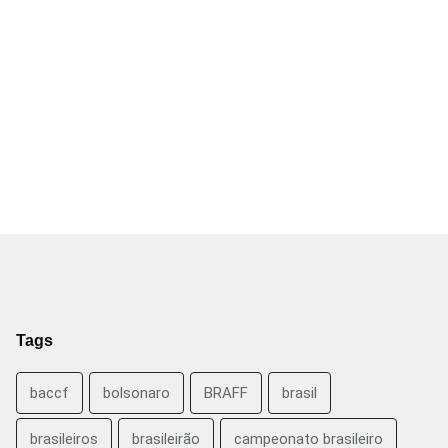
Tags
baccf
bolsonaro
BRAFF
brasil
brasileiros
brasileirão
campeonato brasileiro