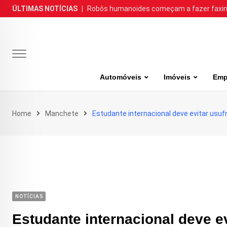
Skip
ÚLTIMAS NOTÍCIAS
|
Robôs humanoides começam a fazer faxina
to
content
Automóveis
Imóveis
Emp
Home
Manchete
Estudante internacional deve evitar usuf
NOTÍCIAS
Estudante internacional deve ev