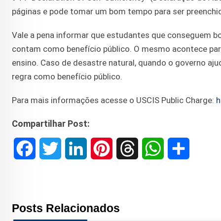
páginas e pode tomar um bom tempo para ser preenchi
Vale a pena informar que estudantes que conseguem bol
contam como benefício público. O mesmo acontece para 
ensino. Caso de desastre natural, quando o governo aju
regra como benefício público.
Para mais informações acesse o USCIS Public Charge:
h
Compartilhar Post:
F
T
L
P
T
W
S
a
w
i
i
h
h
h
c
i
n
n
r
a
a
Posts Relacionados
e
t
k
t
e
t
r