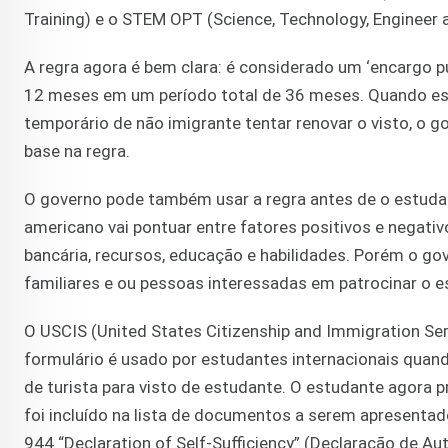
Training) e o STEM OPT (Science, Technology, Engineer
A regra agora é bem clara: é considerado um ‘encargo pú
12 meses em um período total de 36 meses. Quando ess
temporário de não imigrante tentar renovar o visto, o
base na regra.
O governo pode também usar a regra antes de o estudant
americano vai pontuar entre fatores positivos e negativ
bancária, recursos, educação e habilidades. Porém o g
familiares e ou pessoas interessadas em patrocinar o 
O USCIS (United States Citizenship and Immigration Se
formulário é usado por estudantes internacionais quan
de turista para visto de estudante. O estudante agora p
foi incluído na lista de documentos a serem apresentado
944 “Declaration of Self-Sufficiency” (Declaração de Au