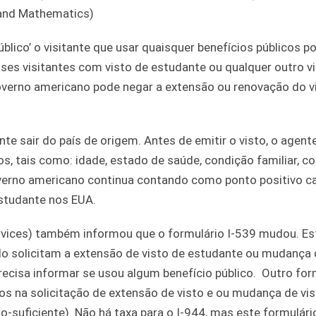
 and Mathematics)
blico’ o visitante que usar quaisquer benefícios públicos p
es visitantes com visto de estudante ou qualquer outro v
 governo americano pode negar a extensão ou renovação do 
e sair do país de origem. Antes de emitir o visto, o agent
os, tais como: idade, estado de saúde, condição familiar, c
overno americano continua contando como ponto positivo c
estudante nos EUA.
rvices) também informou que o formulário I-539 mudou. Es
do solicitam a extensão de visto de estudante ou mudança 
recisa informar se usou algum benefício público. Outro for
s na solicitação de extensão de visto e ou mudança de vist
to-suficiente). Não há taxa para o I-944, mas este formulár