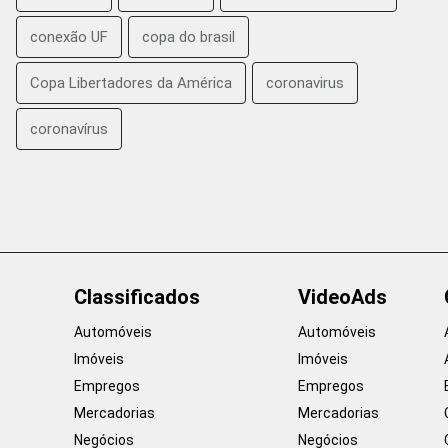
conexão UF
copa do brasil
Copa Libertadores da América
coronavirus
coronavírus
Classificados
VideoAds
Automóveis
Automóveis
Imóveis
Imóveis
Empregos
Empregos
Mercadorias
Mercadorias
Negócios
Negócios