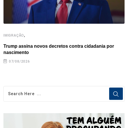
,
IMIGRAÇÃO
I
Trump assina novos decretos contra cidadania por
I
nascimento
07/08/2026