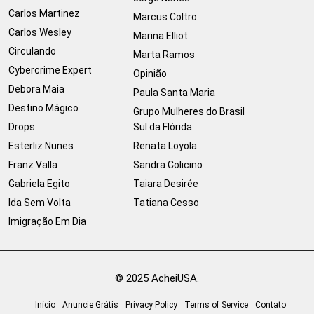
Carlos Martinez
Marcus Coltro
Carlos Wesley
Marina Elliot
Circulando
Marta Ramos
Cybercrime Expert
Opinião
Debora Maia
Paula Santa Maria
Destino Mágico
Grupo Mulheres do Brasil
Drops
Sul da Flórida
Esterliz Nunes
Renata Loyola
Franz Valla
Sandra Colicino
Gabriela Egito
Taiara Desirée
Ida Sem Volta
Tatiana Cesso
Imigração Em Dia
© 2025 AcheiUSA.
Início
Anuncie Grátis
Privacy Policy
Terms of Service
Contato