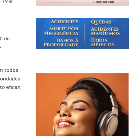
-19 e
0 de
o
em todos
toridades
o eficaz.