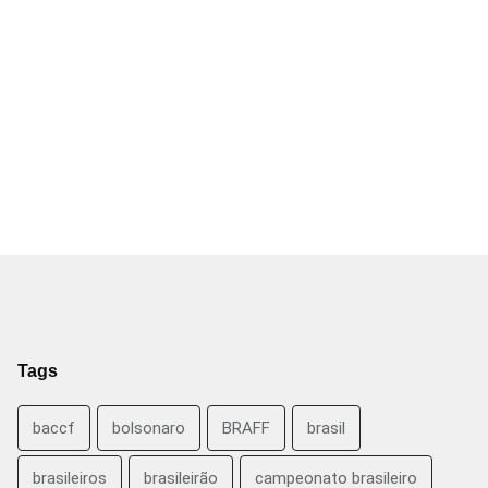
Tags
baccf
bolsonaro
BRAFF
brasil
brasileiros
brasileirão
campeonato brasileiro