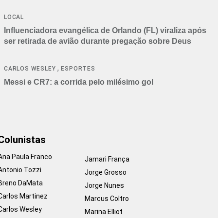
LOCAL
Influenciadora evangélica de Orlando (FL) viraliza após
ser retirada de avião durante pregação sobre Deus
,
CARLOS WESLEY
ESPORTES
Messi e CR7: a corrida pelo milésimo gol
Colunistas
Ana Paula Franco
Jamari França
Antonio Tozzi
Jorge Grosso
Breno DaMata
Jorge Nunes
Carlos Martinez
Marcus Coltro
Carlos Wesley
Marina Elliot