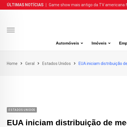
Skip
ÚLTIMAS NOTÍCIAS
|
Game show mais antigo da TV americana faz
to
content
Automóveis
Imóveis
Emp
Home
Geral
Estados Unidos
EUA iniciam distribuição 
ESTADOS UNIDOS
EUA iniciam distribuição de m