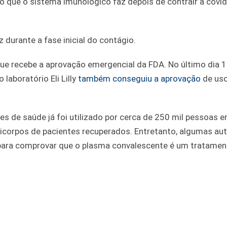
o que o sistema imunológico faz depois de contrair a covid
z durante a fase inicial do contágio.
e recebe a aprovação emergencial da FDA. No último dia 1
aboratório Eli Lilly
também conseguiu a aprovação
de us
s de saúde já foi utilizado por cerca de 250 mil pessoas 
ticorpos de pacientes recuperados. Entretanto, algumas au
ara comprovar que o plasma convalescente é um tratament