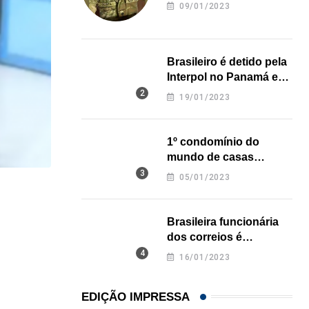
revela onde deixou o
09/01/2023
corpo
Brasileiro é detido pela
Interpol no Panamá e
pode pegar prisão
19/01/2023
perpétua nos EUA
1º condomínio do
mundo de casas
impressas em 3D é
05/01/2023
inaugurado no Texas
ESTADOS UNIDOS
Robôs humanoides começam a fazer faxina em ca
Brasileira funcionária
dos correios é
06/08/2026
assassinada a facadas
16/01/2023
na Califórnia
EDIÇÃO IMPRESSA