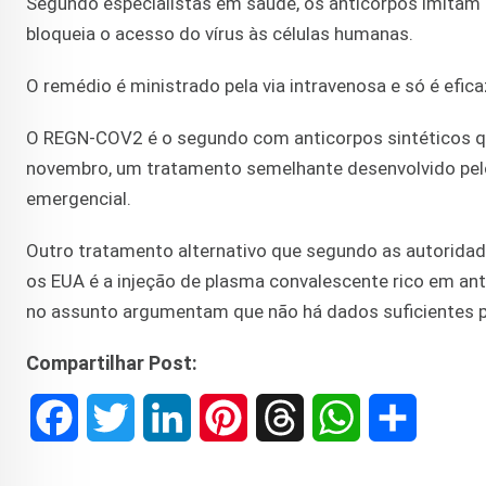
Segundo especialistas em saúde, os anticorpos imitam 
bloqueia o acesso do vírus às células humanas.
O remédio é ministrado pela via intravenosa e só é efica
O REGN-COV2 é o segundo com anticorpos sintéticos qu
novembro, um tratamento semelhante desenvolvido pelo l
emergencial.
Outro tratamento alternativo que segundo as autoridade
os EUA é a injeção de plasma convalescente rico em an
no assunto argumentam que não há dados suficientes p
Compartilhar Post:
F
T
L
P
T
W
S
a
w
i
i
h
h
h