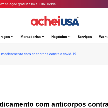
 seleção gratuita no sul da Flórida
regos
Mercadorias
Negócios
Serviços
Work
de medicamento com anticorpos contra a covid-19
edicamento com anticorpos contra