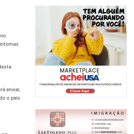
 no
sintomas
 desta
rá enviar,
o o país.