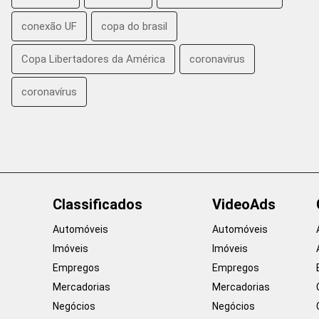
conexão UF
copa do brasil
Copa Libertadores da América
coronavirus
coronavírus
Classificados
VideoAds
Automóveis
Automóveis
Imóveis
Imóveis
Empregos
Empregos
Mercadorias
Mercadorias
Negócios
Negócios