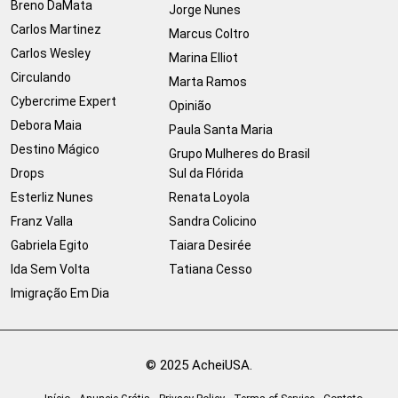
Breno DaMata
Jorge Nunes
Carlos Martinez
Marcus Coltro
Carlos Wesley
Marina Elliot
Circulando
Marta Ramos
Cybercrime Expert
Opinião
Debora Maia
Paula Santa Maria
Destino Mágico
Grupo Mulheres do Brasil
Drops
Sul da Flórida
Esterliz Nunes
Renata Loyola
Franz Valla
Sandra Colicino
Gabriela Egito
Taiara Desirée
Ida Sem Volta
Tatiana Cesso
Imigração Em Dia
© 2025 AcheiUSA.