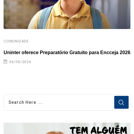
t
COMUNIDADE
B
Uninter oferece Preparatório Gratuito para Encceja 2026
E
e
06/08/2026