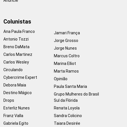
Anuncie
Colunistas
Ana Paula Franco
Jamari França
Antonio Tozzi
Jorge Grosso
Breno DaMata
Jorge Nunes
Carlos Martinez
Marcus Coltro
Carlos Wesley
Marina Elliot
Circulando
Marta Ramos
Cybercrime Expert
Opinião
Debora Maia
Paula Santa Maria
Destino Mágico
Grupo Mulheres do Brasil
Drops
Sul da Flórida
Esterliz Nunes
Renata Loyola
Franz Valla
Sandra Colicino
Gabriela Egito
Taiara Desirée