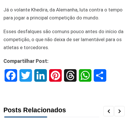
Já o volante Khedira, da Alemanha, luta contra o tempo
para jogar a principal competição do mundo.
Esses desfalques são comuns pouco antes do início da
competição, o que não deixa de ser lamentável para os
atletas e torcedores.
Compartilhar Post:
F
T
L
P
T
W
S
a
w
i
i
h
h
h
c
i
n
n
r
a
a
Posts Relacionados
e
t
k
t
e
t
r
b
t
e
e
a
s
e