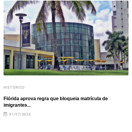
o
e
d
r
d
A
o
r
I
e
s
p
k
n
s
p
t
HISTÓRICO
H
Flórida aprova regra que bloqueia matrícula de
A
imigrantes...
01/07/2026