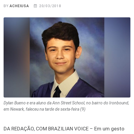
BY
ACHEIUSA
20/03/2018
Dylan Bueno e era aluno da Ann Street School, no bairro do Ironbound,
em Newark, faleceu na tarde de sexta-feira (9)
DA REDAÇÃO, COM BRAZILIAN VOICE – Em um gesto