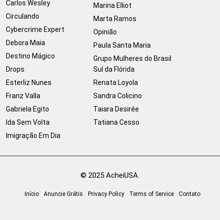
Carlos Wesley
Marina Elliot
Circulando
Marta Ramos
Cybercrime Expert
Opinião
Debora Maia
Paula Santa Maria
Destino Mágico
Grupo Mulheres do Brasil
Drops
Sul da Flórida
Esterliz Nunes
Renata Loyola
Franz Valla
Sandra Colicino
Gabriela Egito
Taiara Desirée
Ida Sem Volta
Tatiana Cesso
Imigração Em Dia
© 2025 AcheiUSA.
Início
Anuncie Grátis
Privacy Policy
Terms of Service
Contato