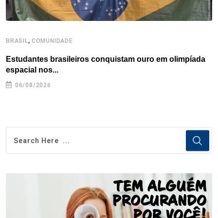
,
BRASIL
COMUNIDADE
C
Estudantes brasileiros conquistam ouro em olimpíada
P
espacial nos...
06/08/2026