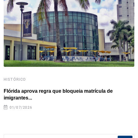
o
r
I
e
s
p
k
n
s
p
t
HISTÓRICO
H
Flórida aprova regra que bloqueia matrícula de
A
imigrantes...
01/07/2026