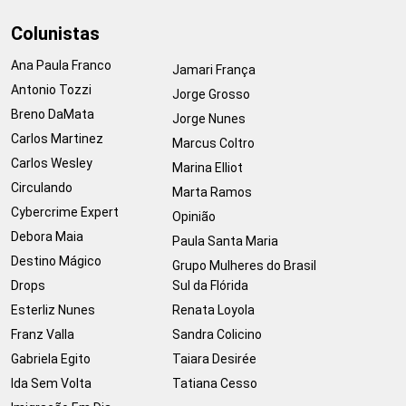
Colunistas
Ana Paula Franco
Jamari França
Antonio Tozzi
Jorge Grosso
Breno DaMata
Jorge Nunes
Carlos Martinez
Marcus Coltro
Carlos Wesley
Marina Elliot
Circulando
Marta Ramos
Cybercrime Expert
Opinião
Debora Maia
Paula Santa Maria
Destino Mágico
Grupo Mulheres do Brasil
Drops
Sul da Flórida
Esterliz Nunes
Renata Loyola
Franz Valla
Sandra Colicino
Gabriela Egito
Taiara Desirée
Ida Sem Volta
Tatiana Cesso