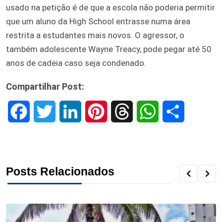
usado na petição é de que a escola não poderia permitir
que um aluno da High School entrasse numa área
restrita a estudantes mais novos. O agressor, o
também adolescente Wayne Treacy, pode pegar até 50
anos de cadeia caso seja condenado.
Compartilhar Post:
F
T
L
P
T
W
S
a
w
i
i
h
h
h
c
i
n
n
r
a
a
Posts Relacionados
e
t
k
t
e
t
r
b
t
e
e
a
s
e
o
e
d
r
d
A