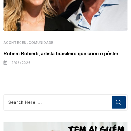
t
,
ACONTECEU
COMUNIDADE
A
Rubem Robierb, artista brasileiro que criou o pôster...
L
A
12/06/2026