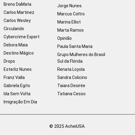
Breno DaMata
Jorge Nunes
Carlos Martinez
Marcus Coltro
Carlos Wesley
Marina Elliot
Circulando
Marta Ramos
Cybercrime Expert
Opinião
Debora Maia
Paula Santa Maria
Destino Mágico
Grupo Mulheres do Brasil
Drops
Sul da Flórida
Esterliz Nunes
Renata Loyola
Franz Valla
Sandra Colicino
Gabriela Egito
Taiara Desirée
Ida Sem Volta
Tatiana Cesso
Imigração Em Dia
© 2025 AcheiUSA.