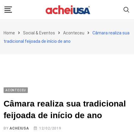
Skip
to
content
Home
Social & Eventos
Aconteceu
Câmara realiza sua
tradicional feijoada de início de ano
ACONTECEU
Câmara realiza sua tradicional
feijoada de início de ano
BY
ACHEIUSA
12/02/2019