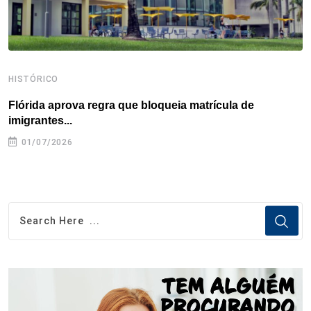
HISTÓRICO
H
Flórida aprova regra que bloqueia matrícula de
A
imigrantes...
01/07/2026