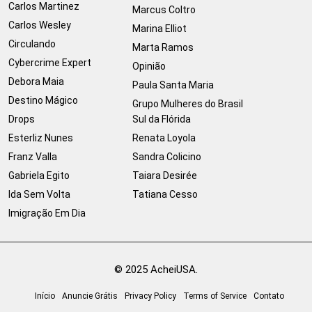
Carlos Martinez
Marcus Coltro
Carlos Wesley
Marina Elliot
Circulando
Marta Ramos
Cybercrime Expert
Opinião
Debora Maia
Paula Santa Maria
Destino Mágico
Grupo Mulheres do Brasil
Drops
Sul da Flórida
Esterliz Nunes
Renata Loyola
Franz Valla
Sandra Colicino
Gabriela Egito
Taiara Desirée
Ida Sem Volta
Tatiana Cesso
Imigração Em Dia
© 2025 AcheiUSA.
Início
Anuncie Grátis
Privacy Policy
Terms of Service
Contato