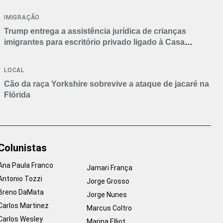
IMIGRAÇÃO
Trump entrega a assistência jurídica de crianças
imigrantes para escritório privado ligado à Casa
Branca
LOCAL
Cão da raça Yorkshire sobrevive a ataque de jacaré na
Flórida
Colunistas
Ana Paula Franco
Jamari França
Antonio Tozzi
Jorge Grosso
Breno DaMata
Jorge Nunes
Carlos Martinez
Marcus Coltro
Carlos Wesley
Marina Elliot