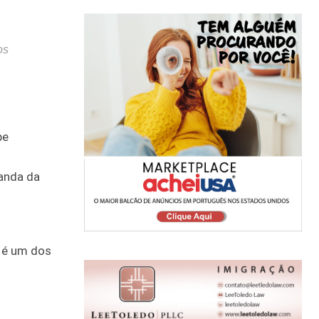
os
pe
manda da
, é um dos