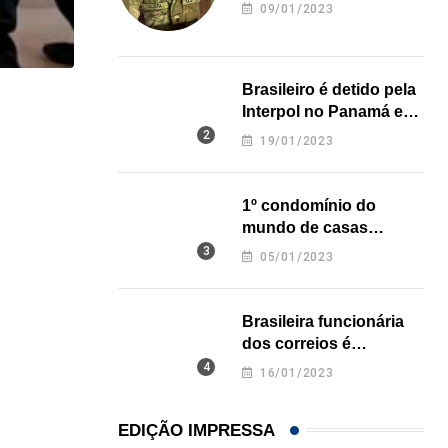
revela onde deixou o
09/01/2023
corpo
Brasileiro é detido pela
LOCAL
Interpol no Panamá e
pode pegar prisão
19/01/2023
Cão da raça Yorkshire sobrevive a ataque de...
perpétua nos EUA
06/08/2026
1º condomínio do
mundo de casas
impressas em 3D é
05/01/2023
inaugurado no Texas
Brasileira funcionária
dos correios é
assassinada a facadas
16/01/2023
na Califórnia
EDIÇÃO IMPRESSA