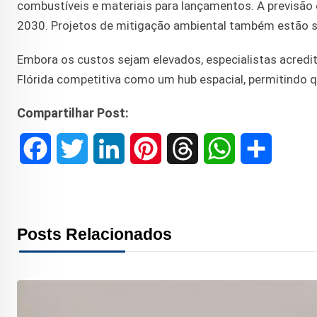
combustíveis e materiais para lançamentos. A previsão 
2030. Projetos de mitigação ambiental também estão se
Embora os custos sejam elevados, especialistas acred
Flórida competitiva como um hub espacial, permitindo 
Compartilhar Post:
F
T
L
P
T
W
S
a
w
i
i
h
h
h
c
i
n
n
r
a
a
Posts Relacionados
e
t
k
t
e
t
r
b
t
e
e
a
s
e
o
e
d
r
d
A