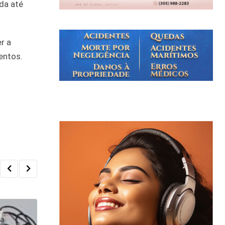
da até
r a
entos.