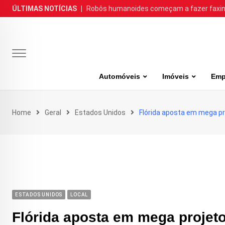
Skip
ÚLTIMAS NOTÍCIAS
|
Robôs humanoides começam a fazer faxina
to
content
Automóveis
Imóveis
Emp
Home
Geral
Estados Unidos
Flórida aposta em mega pro
ESTADOS UNIDOS
LOCAL
Flórida aposta em mega projeto