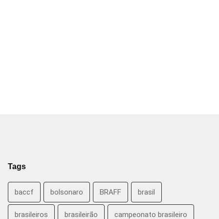
Tags
baccf
bolsonaro
BRAFF
brasil
brasileiros
brasileirão
campeonato brasileiro