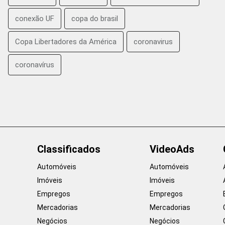
conexão UF
copa do brasil
Copa Libertadores da América
coronavirus
coronavírus
Classificados
VideoAds
Automóveis
Automóveis
Imóveis
Imóveis
Empregos
Empregos
Mercadorias
Mercadorias
Negócios
Negócios