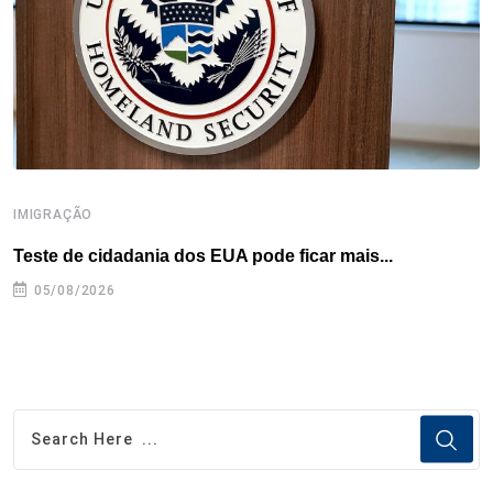
k
n
s
p
t
IMIGRAÇÃO
I
Teste de cidadania dos EUA pode ficar mais...
A
05/08/2026