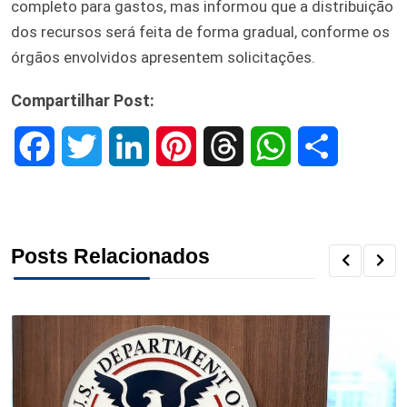
completo para gastos, mas informou que a distribuição
dos recursos será feita de forma gradual, conforme os
órgãos envolvidos apresentem solicitações.
Compartilhar Post:
F
T
L
P
T
W
S
a
w
i
i
h
h
h
c
i
n
n
r
a
a
Posts Relacionados
e
t
k
t
e
t
r
b
t
e
e
a
s
e
o
e
d
r
d
A
o
r
I
e
s
p