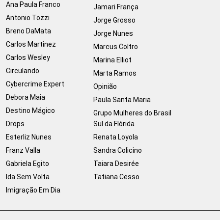
Ana Paula Franco
Jamari França
Antonio Tozzi
Jorge Grosso
Breno DaMata
Jorge Nunes
Carlos Martinez
Marcus Coltro
Carlos Wesley
Marina Elliot
Circulando
Marta Ramos
Cybercrime Expert
Opinião
Debora Maia
Paula Santa Maria
Destino Mágico
Grupo Mulheres do Brasil
Drops
Sul da Flórida
Esterliz Nunes
Renata Loyola
Franz Valla
Sandra Colicino
Gabriela Egito
Taiara Desirée
Ida Sem Volta
Tatiana Cesso
Imigração Em Dia