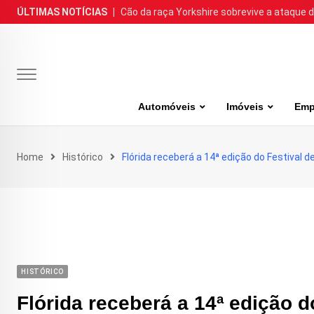
Skip
ÚLTIMAS NOTÍCIAS
|
Cão da raça Yorkshire sobrevive a ataque de
to
content
Automóveis
Imóveis
Emp
Home
Histórico
Flórida receberá a 14ª edição do Festival d
HISTÓRICO
Flórida receberá a 14ª edição d