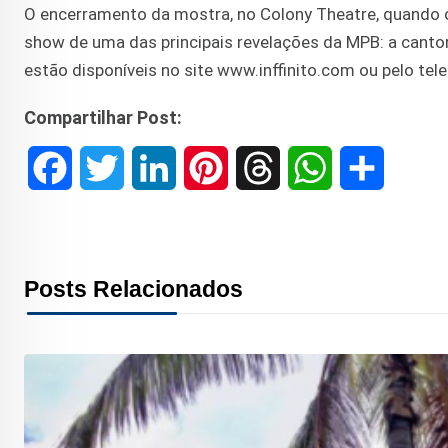
O encerramento da mostra, no Colony Theatre, quando oc
show de uma das principais revelações da MPB: a canto
estão disponíveis no site www.inffinito.com ou pelo te
Compartilhar Post:
F
T
L
P
T
W
S
a
w
i
i
h
h
h
c
i
n
n
r
a
a
Posts Relacionados
e
t
k
t
e
t
r
b
t
e
e
a
s
e
o
e
d
r
d
A
o
r
I
e
s
p