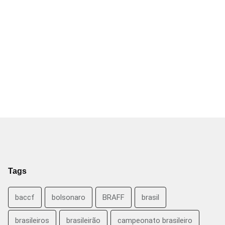
Tags
baccf
bolsonaro
BRAFF
brasil
brasileiros
brasileirão
campeonato brasileiro