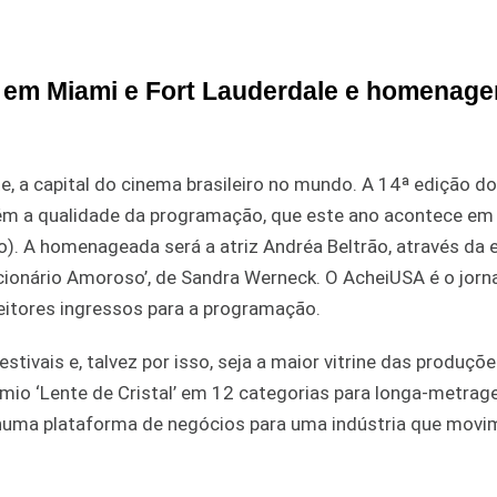
 em Miami e Fort Lauderdale e homenage
e, a capital do cinema brasileiro no mundo. A 14ª edição do
ém a qualidade da programação, que este ano acontece em
). A homenageada será a atriz Andréa Beltrão, através da 
icionário Amoroso’, de Sandra Werneck. O AcheiUSA é o jorn
eitores ingressos para a programação.
estivais e, talvez por isso, seja a maior vitrine das produçõ
êmio ‘Lente de Cristal’ em 12 categorias para longa-metrag
uma plataforma de negócios para uma indústria que movi