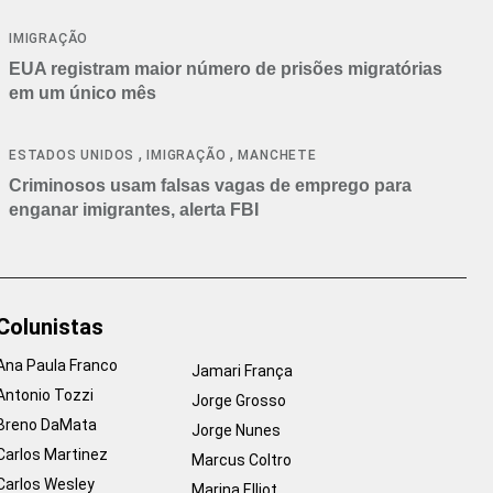
IMIGRAÇÃO
EUA registram maior número de prisões migratórias
em um único mês
,
,
ESTADOS UNIDOS
IMIGRAÇÃO
MANCHETE
Criminosos usam falsas vagas de emprego para
enganar imigrantes, alerta FBI
Colunistas
Ana Paula Franco
Jamari França
Antonio Tozzi
Jorge Grosso
Breno DaMata
Jorge Nunes
Carlos Martinez
Marcus Coltro
Carlos Wesley
Marina Elliot