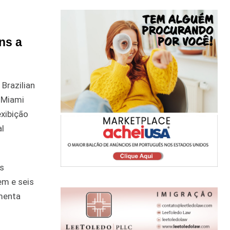
ns a
 Brazilian
 Miami
exibição
al
es
em e seis
menta