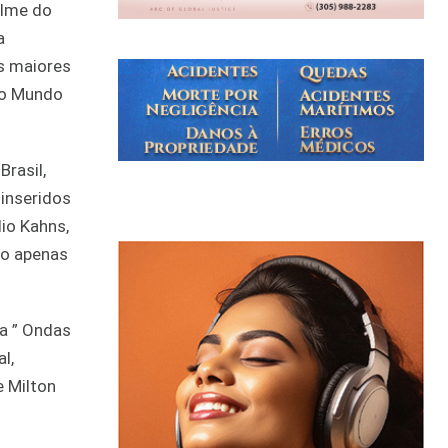
ilme do
a
os maiores
 do Mundo
rasil,
 inseridos
dio Kahns,
ão apenas
a ” Ondas
l,
e Milton