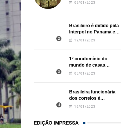
revela onde deixou o
09/01/2023
corpo
Brasileiro é detido pela
Interpol no Panamá e
pode pegar prisão
19/01/2023
perpétua nos EUA
1º condomínio do
mundo de casas
impressas em 3D é
05/01/2023
inaugurado no Texas
Brasileira funcionária
dos correios é
assassinada a facadas
16/01/2023
na Califórnia
EDIÇÃO IMPRESSA