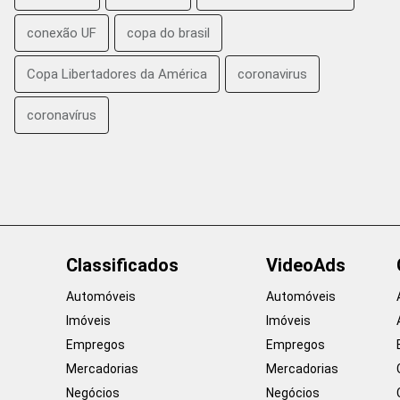
conexão UF
copa do brasil
Copa Libertadores da América
coronavirus
coronavírus
Classificados
VideoAds
Automóveis
Automóveis
Imóveis
Imóveis
Empregos
Empregos
Mercadorias
Mercadorias
Negócios
Negócios