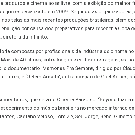
de produtos e cinema ao ar livre, com a exibição do melhor f
o do júri especializado em 2009. Segundo as organizadoras, 
s nas telas as mais recentes produções brasileiras, além d
m ebulição por causa dos preparativos para receber a Copa
diretora da Inffinito.
oria composta por profissionais da indústria de cinema no B
. Mais de 40 filmes, entre longas e curtas-metragens, estão
eto, o documentário ‘Mamonas Pra Sempre’, dirigido por Cláu
 Torres, e ‘O Bem Amado’, sob a direção de Guel Arraes, s
umentários, que será no Cinema Paradiso. “Beyond Ipanem
redescobrimento da música brasileira no mercado internaciona
utantes, Caetano Veloso, Tom Zé, Seu Jorge, Bebel Gilberto 