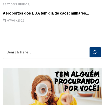
,
ESTADOS UNIDOS
I
Aeroportos dos EUA têm dia de caos: milhares...
T
n
07/08/2026