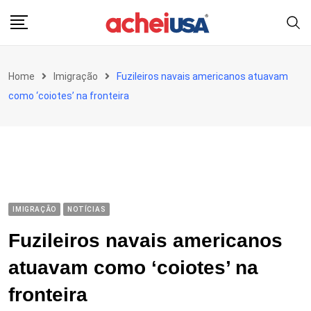
Skip
to
content
Home
Imigração
Fuzileiros navais americanos atuavam
como ‘coiotes’ na fronteira
IMIGRAÇÃO
NOTÍCIAS
Fuzileiros navais americanos
atuavam como ‘coiotes’ na
fronteira