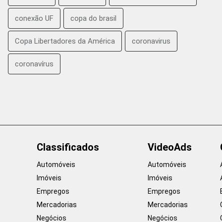
conexão UF
copa do brasil
Copa Libertadores da América
coronavirus
coronavírus
Classificados
VideoAds
Automóveis
Automóveis
Imóveis
Imóveis
Empregos
Empregos
Mercadorias
Mercadorias
Negócios
Negócios