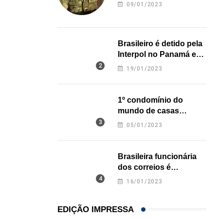
revela onde deixou o
09/01/2023
corpo
Brasileiro é detido pela
Interpol no Panamá e
pode pegar prisão
19/01/2023
perpétua nos EUA
1º condomínio do
mundo de casas
impressas em 3D é
05/01/2023
inaugurado no Texas
Brasileira funcionária
dos correios é
assassinada a facadas
16/01/2023
na Califórnia
EDIÇÃO IMPRESSA