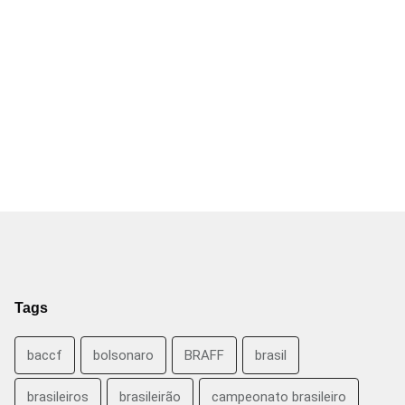
Tags
baccf
bolsonaro
BRAFF
brasil
brasileiros
brasileirão
campeonato brasileiro