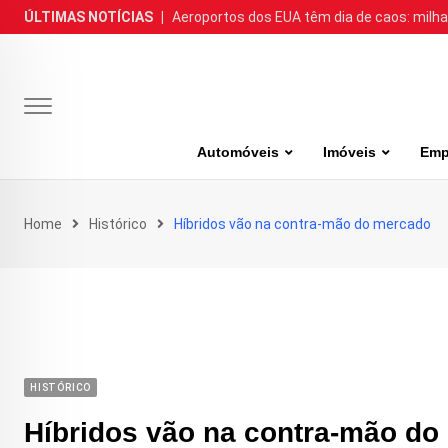
Skip
ÚLTIMAS NOTÍCIAS
|
Aeroportos dos EUA têm dia de caos: milh
to
content
Automóveis
Imóveis
Emp
Home
Histórico
Híbridos vão na contra-mão do mercado
HISTÓRICO
Híbridos vão na contra-mão d