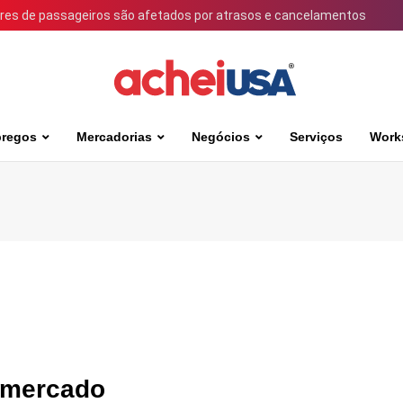
ares de passageiros são afetados por atrasos e cancelamentos
regos
Mercadorias
Negócios
Serviços
Work
o mercado