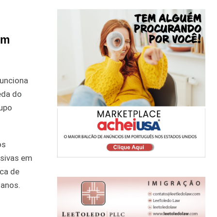
om
funciona
eda do
rupo
os
ssivas em
ca de
 anos.