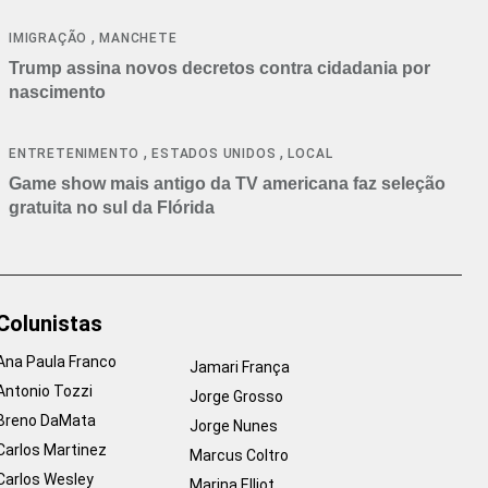
cancelamentos
,
IMIGRAÇÃO
MANCHETE
Trump assina novos decretos contra cidadania por
nascimento
,
,
ENTRETENIMENTO
ESTADOS UNIDOS
LOCAL
Game show mais antigo da TV americana faz seleção
gratuita no sul da Flórida
Colunistas
Ana Paula Franco
Jamari França
Antonio Tozzi
Jorge Grosso
Breno DaMata
Jorge Nunes
Carlos Martinez
Marcus Coltro
Carlos Wesley
Marina Elliot