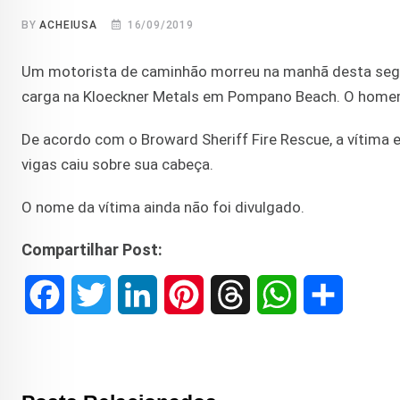
BY
ACHEIUSA
16/09/2019
Um motorista de caminhão morreu na manhã desta segun
carga na Kloeckner Metals em Pompano Beach. O home
De acordo com o Broward Sheriff Fire Rescue, a vítima
vigas caiu sobre sua cabeça.
O nome da vítima ainda não foi divulgado.
Compartilhar Post:
F
T
L
P
T
W
S
a
w
i
i
h
h
h
c
i
n
n
r
a
a