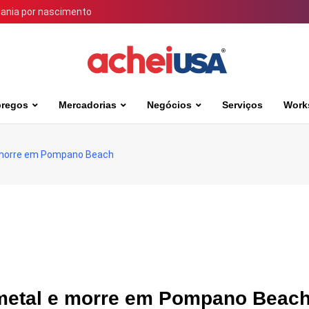
dania por nascimento
regos
Mercadorias
Negócios
Serviços
Work
e morre em Pompano Beach
 metal e morre em Pompano Beac