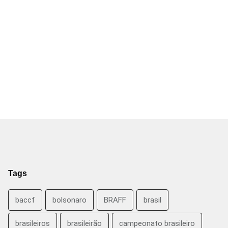
Tags
baccf
bolsonaro
BRAFF
brasil
brasileiros
brasileirão
campeonato brasileiro