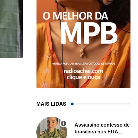
,
,
COMUNIDADE
IMIGRAÇÃO
Professor brasileiro de jiu-jítsu é preso pelo ICE...
04/08/2026
MAIS LIDAS
Assassino confesso de
brasileira nos EUA