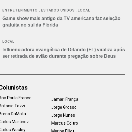
,
,
ENTRETENIMENTO
ESTADOS UNIDOS
LOCAL
Game show mais antigo da TV americana faz seleção
gratuita no sul da Flórida
LOCAL
Influenciadora evangélica de Orlando (FL) viraliza após
ser retirada de avião durante pregação sobre Deus
Colunistas
Ana Paula Franco
Jamari França
Antonio Tozzi
Jorge Grosso
Breno DaMata
Jorge Nunes
Carlos Martinez
Marcus Coltro
Carlos Wesley
Marina Elliot