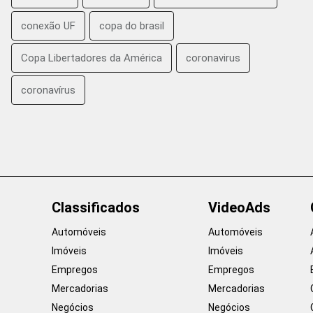
conexão UF
copa do brasil
Copa Libertadores da América
coronavirus
coronavírus
Classificados
VideoAds
Automóveis
Automóveis
Imóveis
Imóveis
Empregos
Empregos
Mercadorias
Mercadorias
Negócios
Negócios