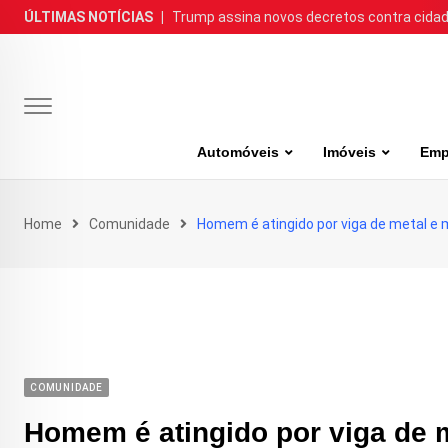
Skip
ÚLTIMAS NOTÍCIAS
|
Trump assina novos decretos contra cida
to
content
Automóveis
Imóveis
Emp
Home
Comunidade
Homem é atingido por viga de metal 
COMUNIDADE
Homem é atingido por viga de