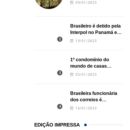
revela onde deixou o
09/01/2023
corpo
Brasileiro é detido pela
Interpol no Panamá e
pode pegar prisão
19/01/2023
perpétua nos EUA
1º condomínio do
mundo de casas
impressas em 3D é
05/01/2023
inaugurado no Texas
Brasileira funcionária
dos correios é
assassinada a facadas
16/01/2023
na Califórnia
EDIÇÃO IMPRESSA