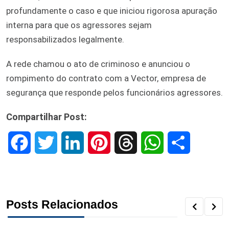
profundamente o caso e que iniciou rigorosa apuração
interna para que os agressores sejam
responsabilizados legalmente.
A rede chamou o ato de criminoso e anunciou o
rompimento do contrato com a Vector, empresa de
segurança que responde pelos funcionários agressores.
Compartilhar Post:
F
T
L
P
T
W
S
a
w
i
i
h
h
h
c
i
n
n
r
a
a
Posts Relacionados
e
t
k
t
e
t
r