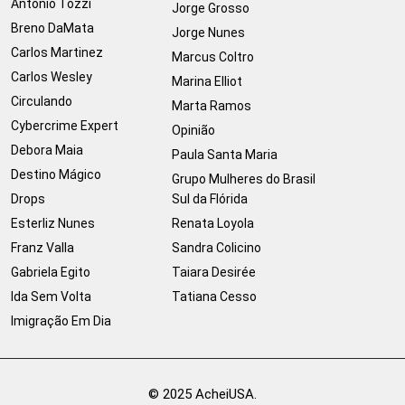
Antonio Tozzi
Jorge Grosso
Breno DaMata
Jorge Nunes
Carlos Martinez
Marcus Coltro
Carlos Wesley
Marina Elliot
Circulando
Marta Ramos
Cybercrime Expert
Opinião
Debora Maia
Paula Santa Maria
Destino Mágico
Grupo Mulheres do Brasil
Drops
Sul da Flórida
Esterliz Nunes
Renata Loyola
Franz Valla
Sandra Colicino
Gabriela Egito
Taiara Desirée
Ida Sem Volta
Tatiana Cesso
Imigração Em Dia
© 2025 AcheiUSA.