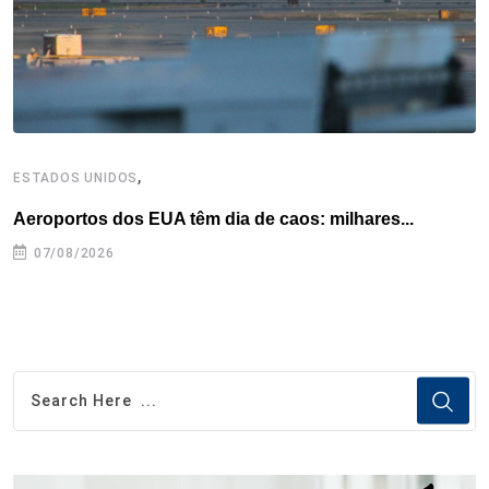
t
,
ESTADOS UNIDOS
E
Aeroportos dos EUA têm dia de caos: milhares...
G
07/08/2026