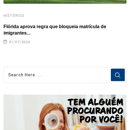
HISTÓRICO
H
Flórida aprova regra que bloqueia matrícula de
A
imigrantes...
01/07/2026