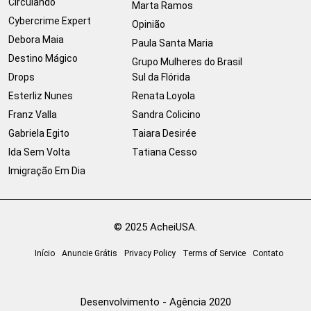
Circulando
Marta Ramos
Cybercrime Expert
Opinião
Debora Maia
Paula Santa Maria
Destino Mágico
Grupo Mulheres do Brasil
Drops
Sul da Flórida
Esterliz Nunes
Renata Loyola
Franz Valla
Sandra Colicino
Gabriela Egito
Taiara Desirée
Ida Sem Volta
Tatiana Cesso
Imigração Em Dia
© 2025 AcheiUSA.
Início
Anuncie Grátis
Privacy Policy
Terms of Service
Contato
Desenvolvimento - Agência 2020