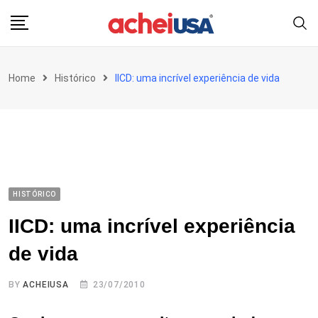
Skip
to
content
Home
Histórico
IICD: uma incrível experiência de vida
HISTÓRICO
IICD: uma incrível experiência
de vida
BY
ACHEIUSA
23/07/2010