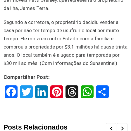
da ilha, James Terra.
Segundo a corretora, o proprietário decidiu vender a
casa por não ter tempo de usufruir o local por muito
tempo. Ele mora em outro Estado com a família e
comprou a propriedade por $3.1 milhões há quase trinta
anos. O local também é alugado para temporada por
$30 mil ao mês. (Com informações do Sunsentinel)
Compartilhar Post:
F
T
L
P
T
W
S
a
w
i
i
h
h
h
c
i
n
n
r
a
a
Posts Relacionados
e
t
k
t
e
t
r