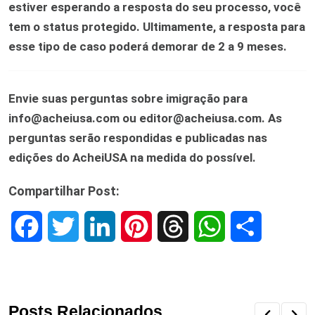
estiver esperando a resposta do seu processo, você
tem o status protegido. Ultimamente, a resposta para
esse tipo de caso poderá demorar de 2 a 9 meses.
Envie suas perguntas sobre imigração para
info@acheiusa.com ou editor@acheiusa.com. As
perguntas serão respondidas e publicadas nas
edições do AcheiUSA na medida do possível.
Compartilhar Post:
F
T
L
P
T
W
S
a
w
i
i
h
h
h
c
i
n
n
r
a
a
Posts Relacionados