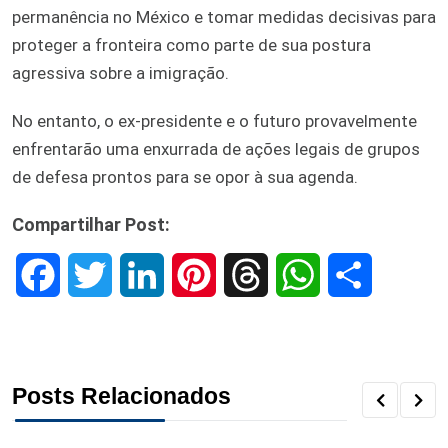
permanência no México e tomar medidas decisivas para
proteger a fronteira como parte de sua postura
agressiva sobre a imigração.
No entanto, o ex-presidente e o futuro provavelmente
enfrentarão uma enxurrada de ações legais de grupos
de defesa prontos para se opor à sua agenda.
Compartilhar Post:
F
T
L
P
T
W
S
a
w
i
i
h
h
h
c
i
n
n
r
a
a
Posts Relacionados
e
t
k
t
e
t
r