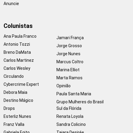
Anuncie
Colunistas
Ana Paula Franco
Jamari França
Antonio Tozzi
Jorge Grosso
Breno DaMata
Jorge Nunes
Carlos Martinez
Marcus Coltro
Carlos Wesley
Marina Elliot
Circulando
Marta Ramos
Cybercrime Expert
Opinião
Debora Maia
Paula Santa Maria
Destino Mágico
Grupo Mulheres do Brasil
Drops
Sul da Flórida
Esterliz Nunes
Renata Loyola
Franz Valla
Sandra Colicino
Gabriela Egito
Taiara Desirée