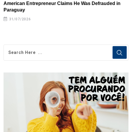
American Entrepreneur Claims He Was Defrauded in
D
Paraguay
31/07/2026