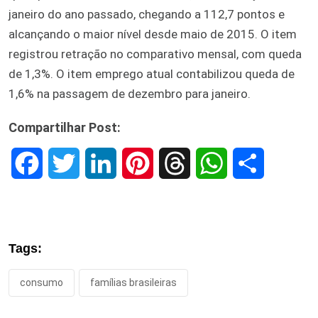
janeiro do ano passado, chegando a 112,7 pontos e
alcançando o maior nível desde maio de 2015. O item
registrou retração no comparativo mensal, com queda
de 1,3%. O item emprego atual contabilizou queda de
1,6% na passagem de dezembro para janeiro.
Compartilhar Post:
F
T
L
P
T
W
S
a
w
i
i
h
h
h
c
i
n
n
r
a
a
Tags:
e
t
k
t
e
t
r
consumo
famílias brasileiras
b
t
e
e
a
s
e