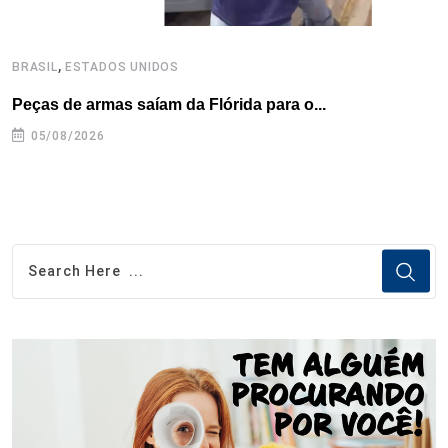
,
BRASIL
ESTADOS UNIDOS
B
Peças de armas saíam da Flórida para o...
E
e
05/08/2026