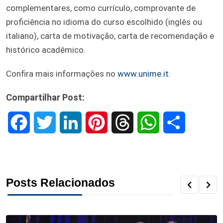
complementares, como currículo, comprovante de
proficiência no idioma do curso escolhido (inglês ou
italiano), carta de motivação, carta de recomendação e
histórico acadêmico.
Confira mais informações no
www.unime.it
.
Compartilhar Post:
F
T
L
P
T
W
S
a
w
i
i
h
h
h
c
i
n
n
r
a
a
Posts Relacionados
e
t
k
t
e
t
r
b
t
e
e
a
s
e