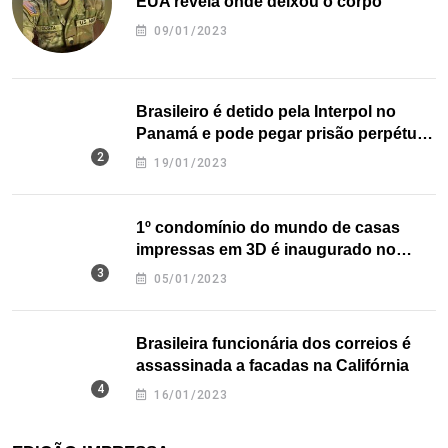
EUA revela onde deixou o corpo
09/01/2023
Brasileiro é detido pela Interpol no
Panamá e pode pegar prisão perpétua
nos EUA
19/01/2023
1º condomínio do mundo de casas
impressas em 3D é inaugurado no
Texas
05/01/2023
Brasileira funcionária dos correios é
assassinada a facadas na Califórnia
16/01/2023