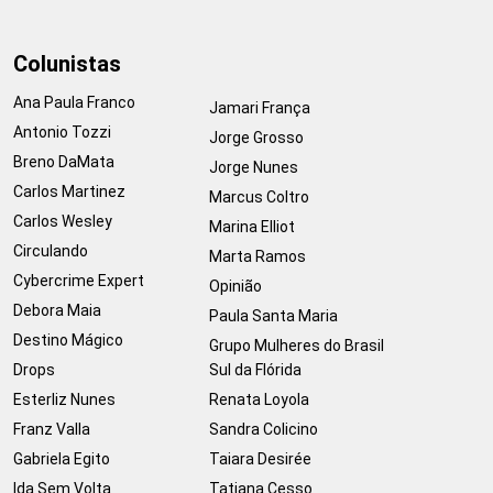
Colunistas
Ana Paula Franco
Jamari França
Antonio Tozzi
Jorge Grosso
Breno DaMata
Jorge Nunes
Carlos Martinez
Marcus Coltro
Carlos Wesley
Marina Elliot
Circulando
Marta Ramos
Cybercrime Expert
Opinião
Debora Maia
Paula Santa Maria
Destino Mágico
Grupo Mulheres do Brasil
Drops
Sul da Flórida
Esterliz Nunes
Renata Loyola
Franz Valla
Sandra Colicino
Gabriela Egito
Taiara Desirée
Ida Sem Volta
Tatiana Cesso