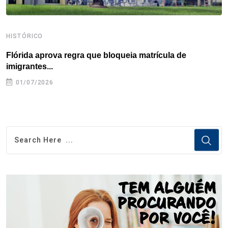
HISTÓRICO
H
Flórida aprova regra que bloqueia matrícula de
A
imigrantes...
01/07/2026