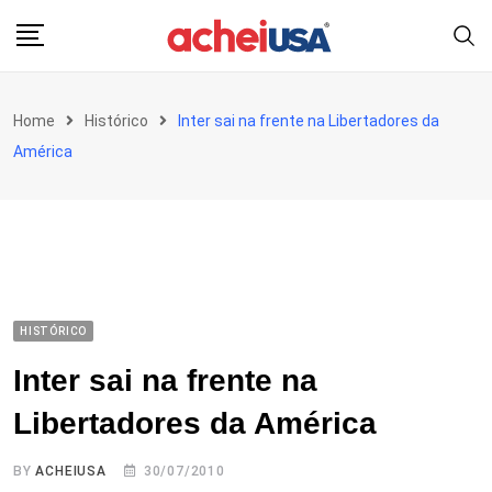
Skip
to
content
Home
Histórico
Inter sai na frente na Libertadores da
América
HISTÓRICO
Inter sai na frente na
Libertadores da América
BY
ACHEIUSA
30/07/2010