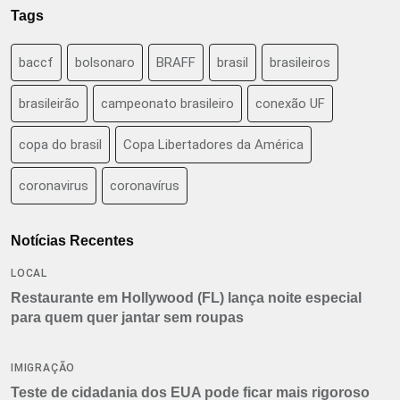
Tags
baccf
bolsonaro
BRAFF
brasil
brasileiros
brasileirão
campeonato brasileiro
conexão UF
copa do brasil
Copa Libertadores da América
coronavirus
coronavírus
Notícias Recentes
LOCAL
Restaurante em Hollywood (FL) lança noite especial
para quem quer jantar sem roupas
IMIGRAÇÃO
Teste de cidadania dos EUA pode ficar mais rigoroso