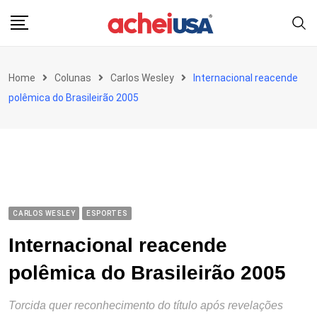
Skip
to
content
Home
Colunas
Carlos Wesley
Internacional reacende
polêmica do Brasileirão 2005
CARLOS WESLEY
ESPORTES
Internacional reacende
polêmica do Brasileirão 2005
Torcida quer reconhecimento do título após revelações