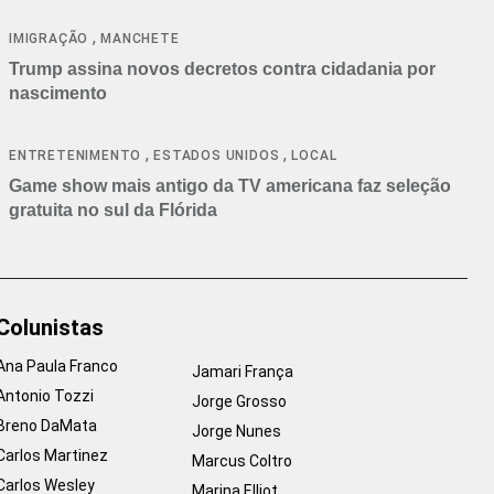
cancelamentos
,
IMIGRAÇÃO
MANCHETE
Trump assina novos decretos contra cidadania por
nascimento
,
,
ENTRETENIMENTO
ESTADOS UNIDOS
LOCAL
Game show mais antigo da TV americana faz seleção
gratuita no sul da Flórida
Colunistas
Ana Paula Franco
Jamari França
Antonio Tozzi
Jorge Grosso
Breno DaMata
Jorge Nunes
Carlos Martinez
Marcus Coltro
Carlos Wesley
Marina Elliot