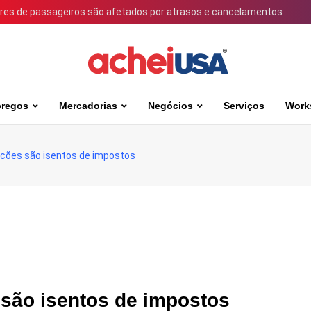
ares de passageiros são afetados por atrasos e cancelamentos
regos
Mercadorias
Negócios
Serviços
Work
acões são isentos de impostos
 são isentos de impostos