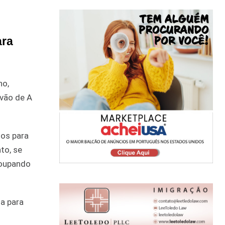
ara
ho,
vão de A
tos para
to, se
poupando
a para