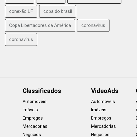
conexão UF
copa do brasil
Copa Libertadores da América
coronavirus
coronavírus
Classificados
VideoAds
Automóveis
Automóveis
Imóveis
Imóveis
Empregos
Empregos
Mercadorias
Mercadorias
Negócios
Negócios