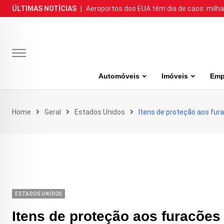
Skip
ÚLTIMAS NOTÍCIAS
|
Aeroportos dos EUA têm dia de caos: milh
to
content
Automóveis
Imóveis
Emp
Home
Geral
Estados Unidos
Itens de proteção aos fur
ESTADOS UNIDOS
Itens de proteção aos furacões