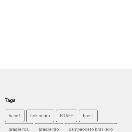
Tags
baccf
bolsonaro
BRAFF
brasil
brasileiros
brasileirão
campeonato brasileiro