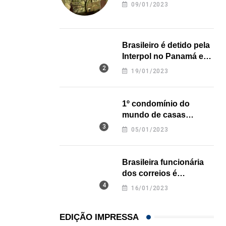
revela onde deixou o
,
,
ENTRETENIMENTO
ESTADOS UNIDOS
LOCAL
09/01/2023
corpo
Game show mais antigo da TV americana faz...
07/08/2026
Brasileiro é detido pela
Interpol no Panamá e
pode pegar prisão
19/01/2023
perpétua nos EUA
1º condomínio do
mundo de casas
impressas em 3D é
05/01/2023
inaugurado no Texas
Brasileira funcionária
dos correios é
assassinada a facadas
16/01/2023
na Califórnia
EDIÇÃO IMPRESSA