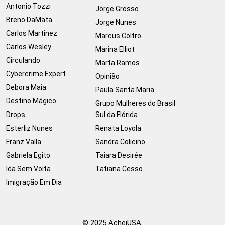
Antonio Tozzi
Jorge Grosso
Breno DaMata
Jorge Nunes
Carlos Martinez
Marcus Coltro
Carlos Wesley
Marina Elliot
Circulando
Marta Ramos
Cybercrime Expert
Opinião
Debora Maia
Paula Santa Maria
Destino Mágico
Grupo Mulheres do Brasil
Drops
Sul da Flórida
Esterliz Nunes
Renata Loyola
Franz Valla
Sandra Colicino
Gabriela Egito
Taiara Desirée
Ida Sem Volta
Tatiana Cesso
Imigração Em Dia
© 2025 AcheiUSA.