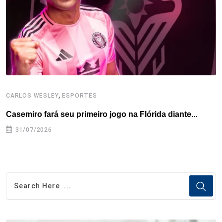
k
n
s
p
t
,
CARLOS WESLEY
ESPORTES
C
Casemiro fará seu primeiro jogo na Flórida diante...
P
31/07/2026