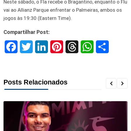
Neste sábado, o Fla recebe o Bragantino, enquanto o Flu
vai ao Allianz Parque enfrentar o Palmeiras, ambos os
jogos às 19:30 (Eastern Time).
Compartilhar Post:
F
T
L
P
T
W
S
a
w
i
i
h
h
h
c
i
n
n
r
a
a
Posts Relacionados
e
t
k
t
e
t
r
b
t
e
e
a
s
e
o
e
d
r
d
A
o
r
I
e
s
p