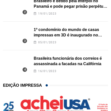
Brasileiro é detido pela Interpol no
Panamá e pode pegar prisão perpétua
nos EUA
19/01/2023
1º condomínio do mundo de casas
impressas em 3D é inaugurado no
Texas
05/01/2023
Brasileira funcionária dos correios é
assassinada a facadas na Califórnia
16/01/2023
EDIÇÃO IMPRESSA