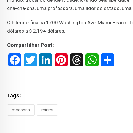
mundo, trocando de identidade, lutando pela liberdade, 
cha-cha-cha, uma professora, uma líder de estado, uma d
O Filmore fica na 1700 Washington Ave, Miami Beach. T
dólares a $ 2.194 dólares.
Compartilhar Post:
F
T
L
P
T
W
S
a
w
i
i
h
h
h
c
i
n
n
r
a
a
Tags:
e
t
k
t
e
t
r
madonna
miami
b
t
e
e
a
s
e
o
e
d
r
d
A