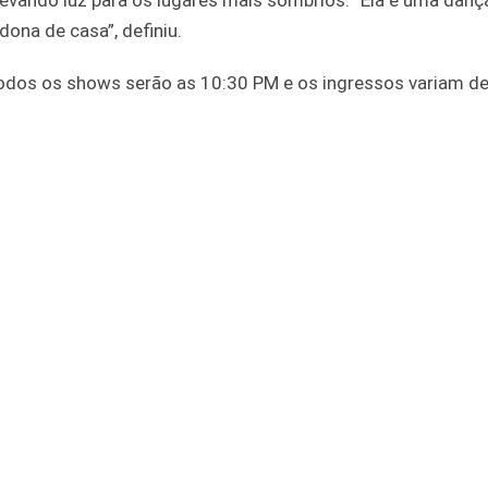
levando luz para os lugares mais sombrios. “Ela é uma danç
ona de casa”, definiu.
odos os shows serão as 10:30 PM e os ingressos variam de