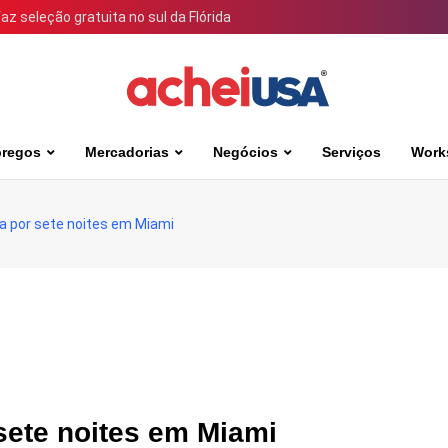
 seleção gratuita no sul da Flórida
regos
Mercadorias
Negócios
Serviços
Work
 por sete noites em Miami
sete noites em Miami