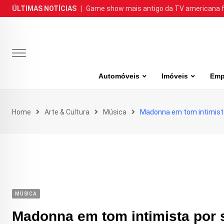
Skip
ÚLTIMAS NOTÍCIAS
|
Game show mais antigo da TV americana faz
to
content
Automóveis
Imóveis
Emp
Home
Arte & Cultura
Música
Madonna em tom intimista
MÚSICA
Madonna em tom intimista por 