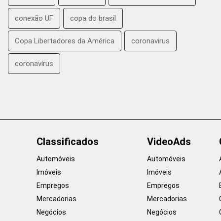
conexão UF
copa do brasil
Copa Libertadores da América
coronavirus
coronavírus
Classificados
VideoAds
Automóveis
Automóveis
Imóveis
Imóveis
Empregos
Empregos
Mercadorias
Mercadorias
Negócios
Negócios