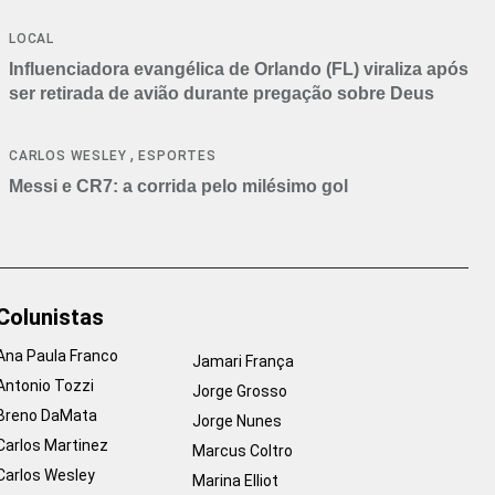
LOCAL
Influenciadora evangélica de Orlando (FL) viraliza após
ser retirada de avião durante pregação sobre Deus
,
CARLOS WESLEY
ESPORTES
Messi e CR7: a corrida pelo milésimo gol
Colunistas
Ana Paula Franco
Jamari França
Antonio Tozzi
Jorge Grosso
Breno DaMata
Jorge Nunes
Carlos Martinez
Marcus Coltro
Carlos Wesley
Marina Elliot