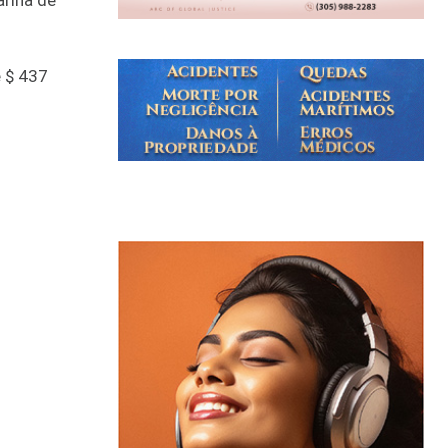
arina de
 $ 437