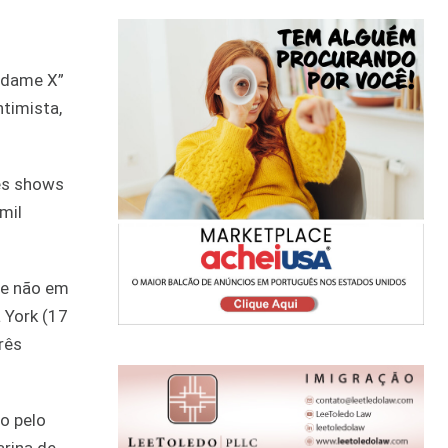
Madame X”
timista,
tes shows
mil
 e não em
 York (17
três
o pelo