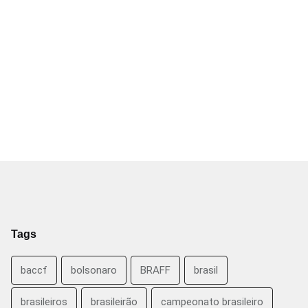
Tags
baccf
bolsonaro
BRAFF
brasil
brasileiros
brasileirão
campeonato brasileiro