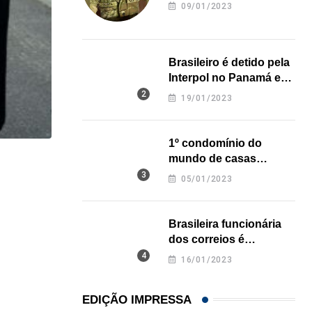
revela onde deixou o
09/01/2023
corpo
Brasileiro é detido pela
Interpol no Panamá e
pode pegar prisão
19/01/2023
perpétua nos EUA
1º condomínio do
mundo de casas
,
GENE DE SOUZA
MÚSICA
impressas em 3D é
05/01/2023
inaugurado no Texas
Fernanda Abreu traz seu show eletrizante ao Zey
22/05/2026
Brasileira funcionária
dos correios é
assassinada a facadas
16/01/2023
na Califórnia
EDIÇÃO IMPRESSA