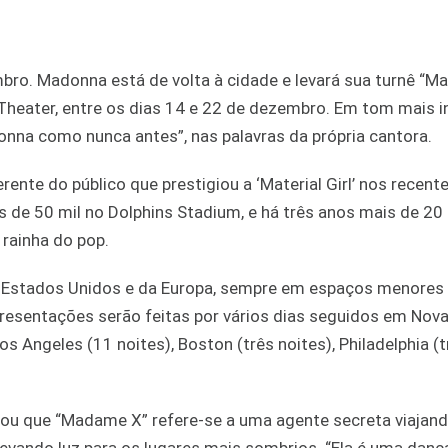
mbro. Madonna está de volta à cidade e levará sua turnê “
Theater, entre os dias 14 e 22 de dezembro. Em tom mais in
onna como nunca antes”, nas palavras da própria cantora.
ente do público que prestigiou a ‘Material Girl’ nos recen
is de 50 mil no Dolphins Stadium, e há três anos mais de 20 
 rainha do pop.
 Estados Unidos e da Europa, sempre em espaços menores
presentações serão feitas por vários dias seguidos em Nova
Los Angeles (11 noites), Boston (três noites), Philadelphia (
ou que “Madame X” refere-se a uma agente secreta viajand