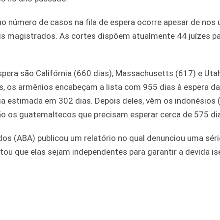
o número de casos na fila de espera ocorre apesar de nos 
s magistrados. As cortes dispõem atualmente 44 juízes p
era são Califórnia (660 dias), Massachusetts (617) e Utah
s, os armênios encabeçam a lista com 955 dias à espera da
ia estimada em 302 dias. Depois deles, vêm os indonésios 
são os guatemaltecos que precisam esperar cerca de 575 di
s (ABA) publicou um relatório no qual denunciou uma séri
citou que elas sejam independentes para garantir a devida i