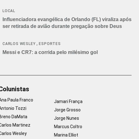
LOCAL
Influenciadora evangélica de Orlando (FL) viraliza após
ser retirada de avião durante pregação sobre Deus
,
CARLOS WESLEY
ESPORTES
Messi e CR7: a corrida pelo milésimo gol
Colunistas
Ana Paula Franco
Jamari França
Antonio Tozzi
Jorge Grosso
Breno DaMata
Jorge Nunes
Carlos Martinez
Marcus Coltro
Carlos Wesley
Marina Elliot