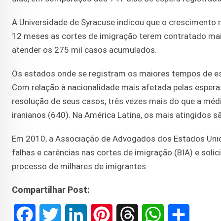
A Universidade de Syracuse indicou que o crescimento n
12 meses as cortes de imigração terem contratado mai
atender os 275 mil casos acumulados.
Os estados onde se registram os maiores tempos de esp
Com relação à nacionalidade mais afetada pelas espera
resolução de seus casos, três vezes mais do que a méd
iranianos (640). Na América Latina, os mais atingidos 
Em 2010, a Associação de Advogados dos Estados Unido
falhas e carências nas cortes de imigração (BIA) e soli
processo de milhares de imigrantes.
Compartilhar Post:
F
T
L
P
T
W
S