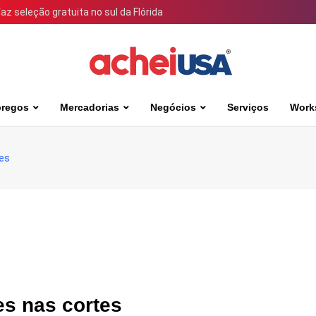
 seleção gratuita no sul da Flórida
regos
Mercadorias
Negócios
Serviços
Work
tes
es nas cortes