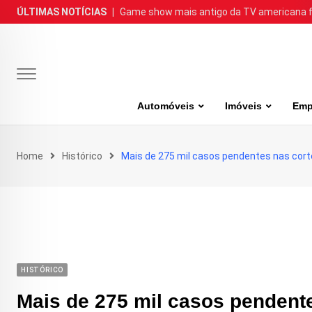
Skip
ÚLTIMAS NOTÍCIAS
|
Game show mais antigo da TV americana faz
to
content
Automóveis
Imóveis
Emp
Home
Histórico
Mais de 275 mil casos pendentes nas cor
HISTÓRICO
Mais de 275 mil casos pendent