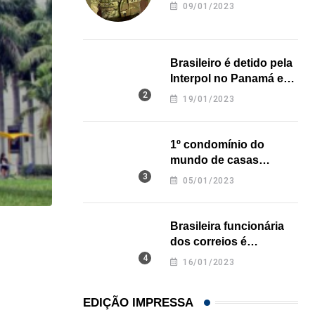
revela onde deixou o
09/01/2023
corpo
Brasileiro é detido pela
Interpol no Panamá e
pode pegar prisão
19/01/2023
perpétua nos EUA
1º condomínio do
mundo de casas
impressas em 3D é
05/01/2023
inaugurado no Texas
Brasileira funcionária
HISTÓRICO
dos correios é
assassinada a facadas
Açaí é reconhecido oficialmente como fruto brasi
16/01/2023
na Califórnia
21/01/2026
EDIÇÃO IMPRESSA