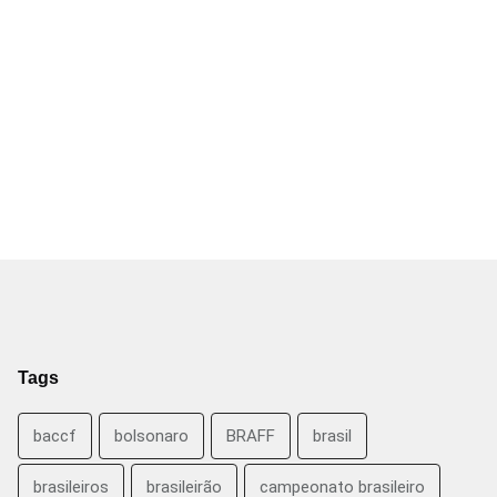
Tags
baccf
bolsonaro
BRAFF
brasil
brasileiros
brasileirão
campeonato brasileiro