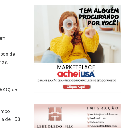
rem
mpos de
nos.
TRAC) da
tempo
ia de 158