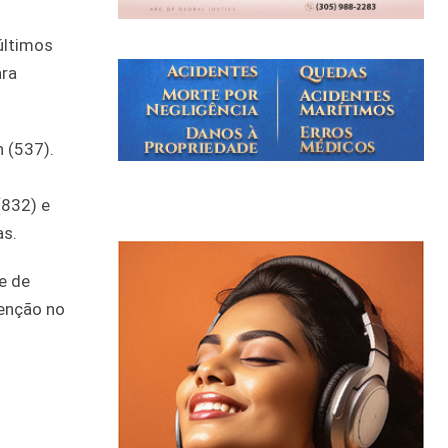
últimos
ara
 (537).
(832) e
as.
e de
senção no