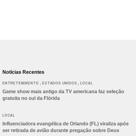
Laura Fernandes comemora aniversário em clima d
10/06/2026
Notícias Recentes
,
,
ENTRETENIMENTO
ESTADOS UNIDOS
LOCAL
Game show mais antigo da TV americana faz seleção
gratuita no sul da Flórida
LOCAL
Influenciadora evangélica de Orlando (FL) viraliza após
ser retirada de avião durante pregação sobre Deus