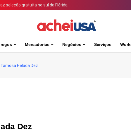
 seleção gratuita no sul da Flórida
regos
Mercadorias
Negócios
Serviços
Work
a famosa Pelada Dez
lada Dez