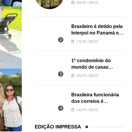
revela onde deixou o
09/01/2023
corpo
Brasileiro é detido pela
Interpol no Panamá e
pode pegar prisão
19/01/2023
perpétua nos EUA
1º condomínio do
mundo de casas
impressas em 3D é
05/01/2023
inaugurado no Texas
Brasileira funcionária
dos correios é
assassinada a facadas
16/01/2023
na Califórnia
EDIÇÃO IMPRESSA