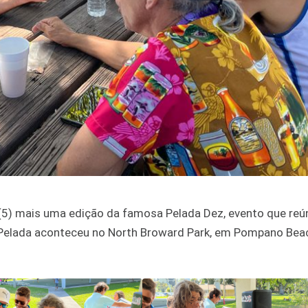
5) mais uma edição da famosa Pelada Dez, evento que reú
A Pelada aconteceu no North Broward Park, em Pompano Beac