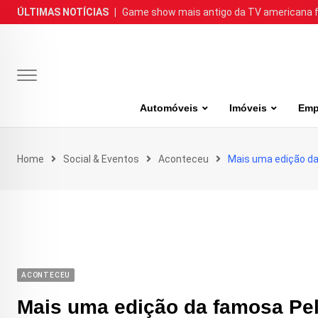
Skip
ÚLTIMAS NOTÍCIAS
|
Game show mais antigo da TV americana faz
to
content
Automóveis
Imóveis
Emp
Home
Social & Eventos
Aconteceu
Mais uma edição d
ACONTECEU
Mais uma edição da famosa Pe