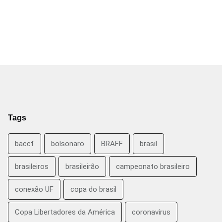
Tags
baccf
bolsonaro
BRAFF
brasil
brasileiros
brasileirão
campeonato brasileiro
conexão UF
copa do brasil
Copa Libertadores da América
coronavirus