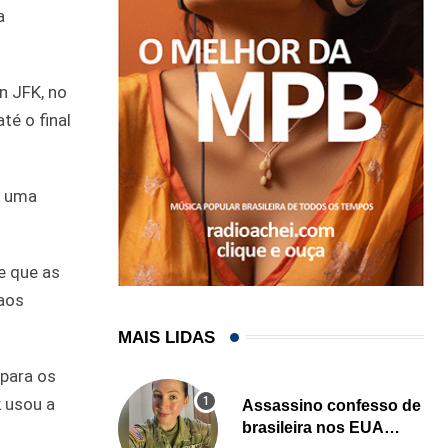
a
n JFK, no
é o final
e uma
e que as
 aos
MAIS LIDAS
para os
k usou a
Assassino confesso de
brasileira nos EUA