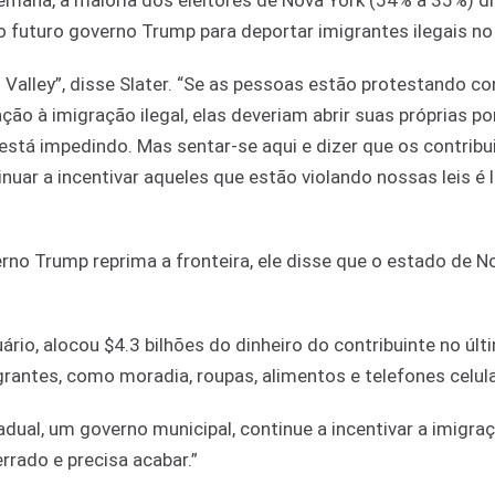
mana, a maioria dos eleitores de Nova York (54% a 35%) di
o futuro governo Trump para deportar imigrantes ilegais no
Valley”, disse Slater. “Se as pessoas estão protestando co
ão à imigração ilegal, elas deveriam abrir suas próprias po
stá impedindo. Mas sentar-se aqui e dizer que os contribu
nuar a incentivar aqueles que estão violando nossas leis é 
rno Trump reprima a fronteira, ele disse que o estado de N
.
rio, alocou $4.3 bilhões do dinheiro do contribuinte no últ
rantes, como moradia, roupas, alimentos e telefones celula
ual, um governo municipal, continue a incentivar a imigraç
errado e precisa acabar.”