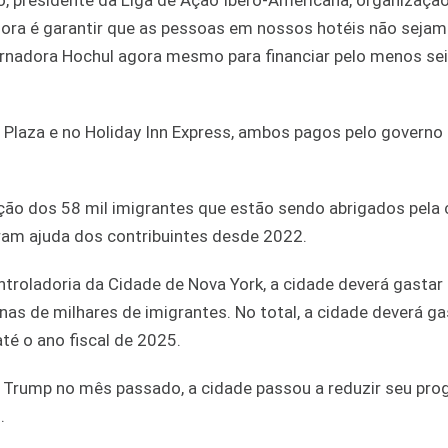
o, presidente da Liga de Ação Ibero-Americana, organizaçã
gora é garantir que as pessoas em nossos hotéis não sejam
ernadora Hochul agora mesmo para financiar pelo menos se
laza e no Holiday Inn Express, ambos pagos pelo governo
ão dos 58 mil imigrantes que estão sendo abrigados pela 
ram ajuda dos contribuintes desde 2022.
troladoria da Cidade de Nova York, a cidade deverá gastar
s de milhares de imigrantes. No total, a cidade deverá ga
té o ano fiscal de 2025.
ld Trump no mês passado, a cidade passou a reduzir seu pr
.