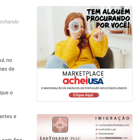
 fechando
ul, no
nas de
 que o
antes e