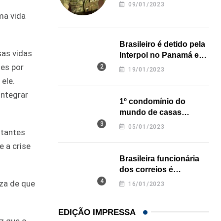
revela onde deixou o
09/01/2023
corpo
ma vida
Brasileiro é detido pela
as vidas
Interpol no Panamá e
pode pegar prisão
es por
19/01/2023
perpétua nos EUA
ele.
integrar
1º condomínio do
mundo de casas
impressas em 3D é
05/01/2023
stantes
inaugurado no Texas
e a crise
Brasileira funcionária
dos correios é
assassinada a facadas
eza de que
16/01/2023
na Califórnia
EDIÇÃO IMPRESSA