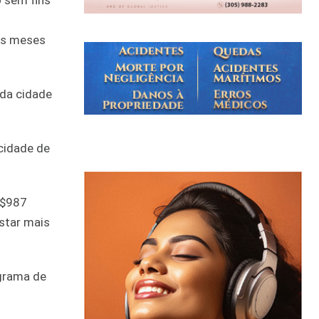
o sem fins
is meses
 da cidade
cidade de
 $987
star mais
ograma de