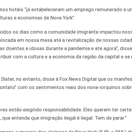
s nos hotéis “já estabeleceram um emprego remunerado e u
lturas e economias de Nova York”.
todos os dias como a comunidade imigrante impactou noss
locada em nossa mesa até a revitalização de nossas cidad
 doentes e idosas durante a pandemia e até agora”, disse 
buir com a cultura e a economia da região da capital e se 
later, no entanto, disse à Fox News Digital que os manife
 contato” com os sentimentos reais dos nova-iorquinos sobr
tores estão exigindo responsabilidade. Eles querem ter cert
que entende que imigração ilegal é ilegal. Tem de parar.”