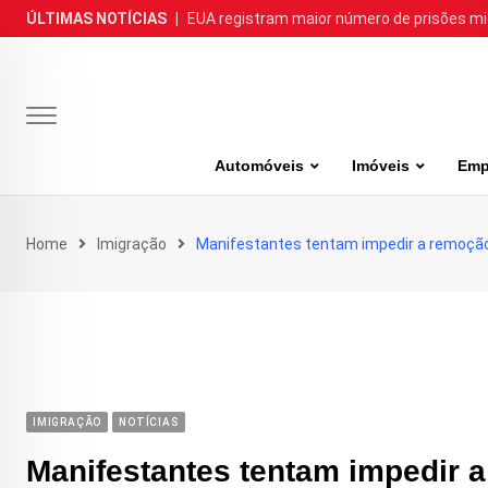
Skip
ÚLTIMAS NOTÍCIAS
|
EUA registram maior número de prisões m
to
content
Automóveis
Imóveis
Emp
Home
Imigração
Manifestantes tentam impedir a remoção
IMIGRAÇÃO
NOTÍCIAS
Manifestantes tentam impedir 