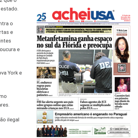
z que o
 estado.
ntra o
rtas e
intes
loucura e
ova York e
imo
res.
ão ilegal