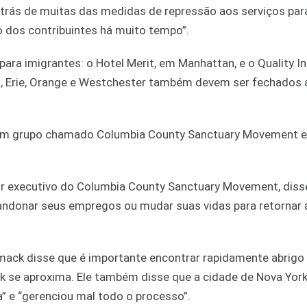
r trás de muitas das medidas de repressão aos serviços par
o dos contribuintes há muito tempo”.
para imigrantes: o Hotel Merit, em Manhattan, e o Quality In
 Erie, Orange e Westchester também devem ser fechados at
r um grupo chamado Columbia County Sanctuary Movement 
or executivo do Columbia County Sanctuary Movement, diss
bandonar seus empregos ou mudar suas vidas para retornar
ack disse que é importante encontrar rapidamente abrigo 
rk se aproxima. Ele também disse que a cidade de Nova Yor
a” e “gerenciou mal todo o processo”.