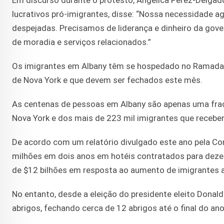
Em discurso durante o protesto, Angelica Perez-Delgad
lucrativos pró-imigrantes, disse: “Nossa necessidade a
despejadas. Precisamos de liderança e dinheiro da gov
de moradia e serviços relacionados.”
Os imigrantes em Albany têm se hospedado no Ramada P
de Nova York e que devem ser fechados este mês.
As centenas de pessoas em Albany são apenas uma fraç
Nova York e dos mais de 223 mil imigrantes que recebe
De acordo com um relatório divulgado este ano pela Con
milhões em dois anos em hotéis contratados para dezena
de $12 bilhões em resposta ao aumento de imigrantes a
No entanto, desde a eleição do presidente eleito Dona
abrigos, fechando cerca de 12 abrigos até o final do ano