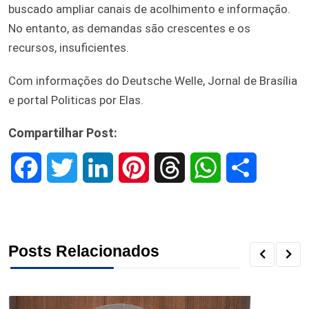
buscado ampliar canais de acolhimento e informação.
No entanto, as demandas são crescentes e os
recursos, insuficientes.
Com informações do Deutsche Welle, Jornal de Brasília
e portal Politicas por Elas.
Compartilhar Post:
F
T
L
P
T
W
S
a
w
i
i
h
h
h
c
i
n
n
r
a
a
Posts Relacionados
e
t
k
t
e
t
r
b
t
e
e
a
s
e