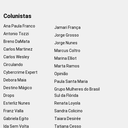
Colunistas
Ana Paula Franco
Jamari França
Antonio Tozzi
Jorge Grosso
Breno DaMata
Jorge Nunes
Carlos Martinez
Marcus Coltro
Carlos Wesley
Marina Elliot
Circulando
Marta Ramos
Cybercrime Expert
Opinião
Debora Maia
Paula Santa Maria
Destino Mágico
Grupo Mulheres do Brasil
Drops
Sul da Flórida
Esterliz Nunes
Renata Loyola
Franz Valla
Sandra Colicino
Gabriela Egito
Taiara Desirée
Ida Sem Volta
Tatiana Cesso