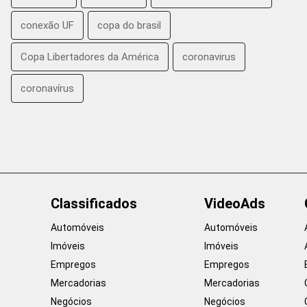
conexão UF
copa do brasil
Copa Libertadores da América
coronavirus
coronavírus
Classificados
VideoAds
Automóveis
Automóveis
Imóveis
Imóveis
Empregos
Empregos
Mercadorias
Mercadorias
Negócios
Negócios