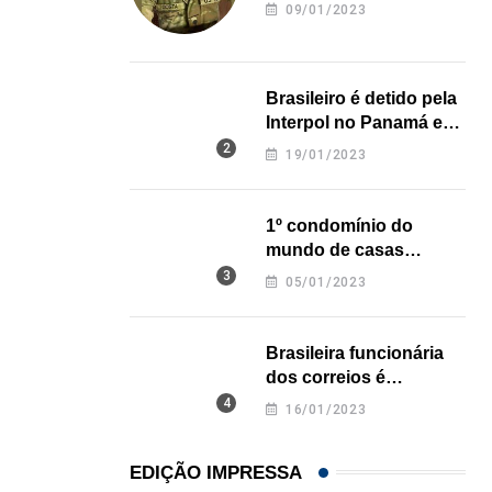
revela onde deixou o
09/01/2023
corpo
Brasileiro é detido pela
Interpol no Panamá e
pode pegar prisão
19/01/2023
perpétua nos EUA
1º condomínio do
mundo de casas
impressas em 3D é
05/01/2023
inaugurado no Texas
Brasileira funcionária
dos correios é
assassinada a facadas
16/01/2023
na Califórnia
EDIÇÃO IMPRESSA