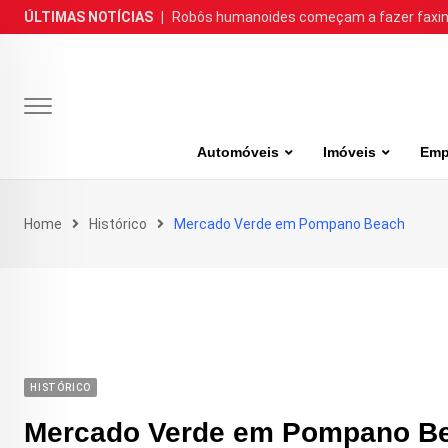
Skip
ÚLTIMAS NOTÍCIAS
|
Robôs humanoides começam a fazer faxina
to
content
Automóveis
Imóveis
Emp
Home
Histórico
Mercado Verde em Pompano Beach
HISTÓRICO
Mercado Verde em Pompano B