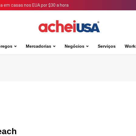
 em casas nos EUA por $30 a hora
regos
Mercadorias
Negócios
Serviços
Work
each