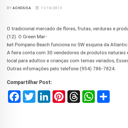
BY
ACHEIUSA
11/10/2013
O tradicional mercado de flores, frutas, verduras e pro
(12). O Green Mar-
ket Pompano Beach funciona no SW esquina da Atlantic
A feira conta com 30 vendedores de produtos naturais 
local para adultos e crianças com temas variados, Esse
Outras infomações pelo telefone (954) 786-7824.
Compartilhar Post:
F
T
L
P
T
W
S
a
w
i
i
h
h
h
c
i
n
n
r
a
a