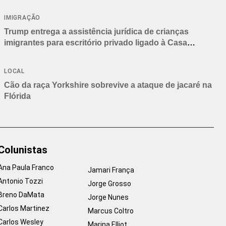
IMIGRAÇÃO
Trump entrega a assistência jurídica de crianças
imigrantes para escritório privado ligado à Casa
Branca
LOCAL
Cão da raça Yorkshire sobrevive a ataque de jacaré na
Flórida
Colunistas
Ana Paula Franco
Jamari França
Antonio Tozzi
Jorge Grosso
Breno DaMata
Jorge Nunes
Carlos Martinez
Marcus Coltro
Carlos Wesley
Marina Elliot