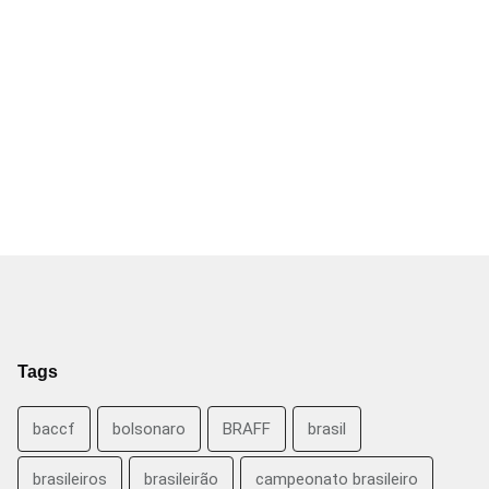
Tags
baccf
bolsonaro
BRAFF
brasil
brasileiros
brasileirão
campeonato brasileiro