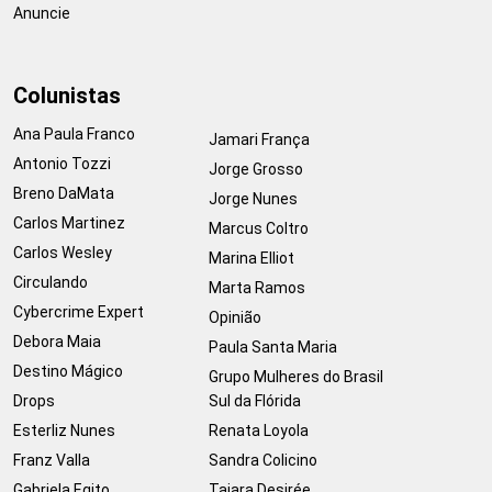
Anuncie
Colunistas
Ana Paula Franco
Jamari França
Antonio Tozzi
Jorge Grosso
Breno DaMata
Jorge Nunes
Carlos Martinez
Marcus Coltro
Carlos Wesley
Marina Elliot
Circulando
Marta Ramos
Cybercrime Expert
Opinião
Debora Maia
Paula Santa Maria
Destino Mágico
Grupo Mulheres do Brasil
Drops
Sul da Flórida
Esterliz Nunes
Renata Loyola
Franz Valla
Sandra Colicino
Gabriela Egito
Taiara Desirée