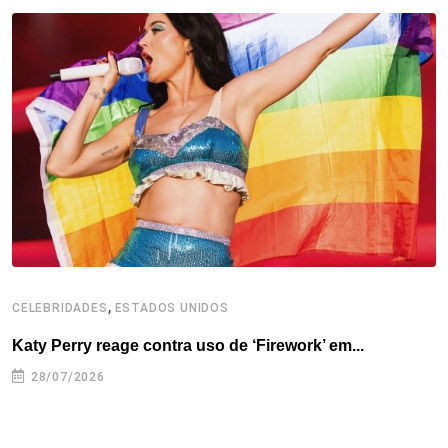
t
,
CELEBRIDADES
ESTADOS UNIDOS
C
Katy Perry reage contra uso de ‘Firework’ em...
M
28/07/2026