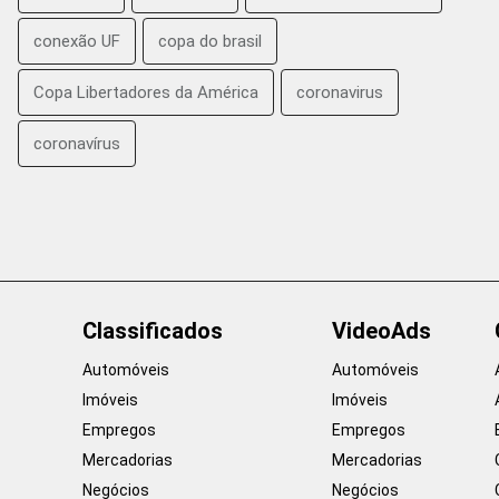
conexão UF
copa do brasil
Copa Libertadores da América
coronavirus
coronavírus
Classificados
VideoAds
Automóveis
Automóveis
Imóveis
Imóveis
Empregos
Empregos
Mercadorias
Mercadorias
Negócios
Negócios