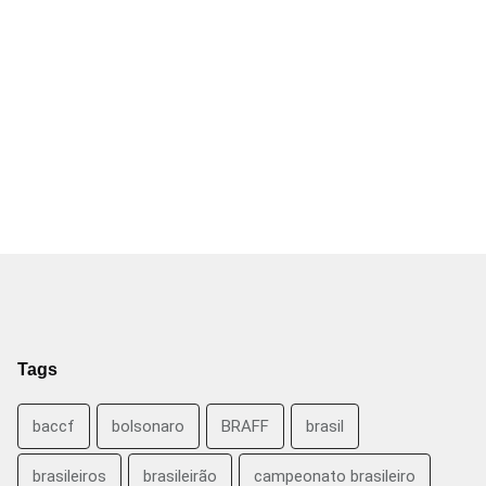
Tags
baccf
bolsonaro
BRAFF
brasil
brasileiros
brasileirão
campeonato brasileiro