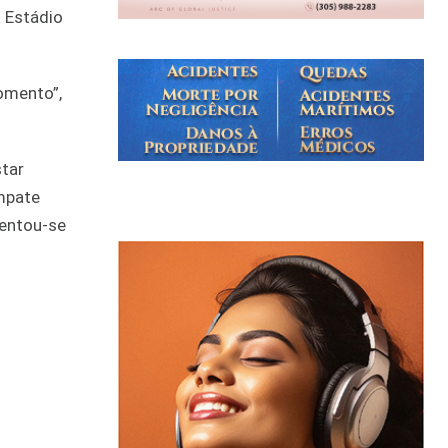
o Estádio
omento”,
star
mpate
mentou-se