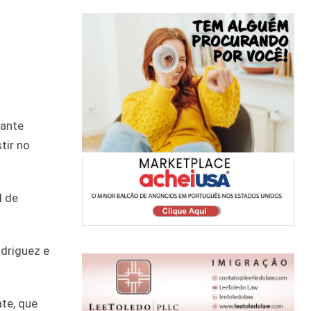
cante
tir no
l de
driguez e
te, que