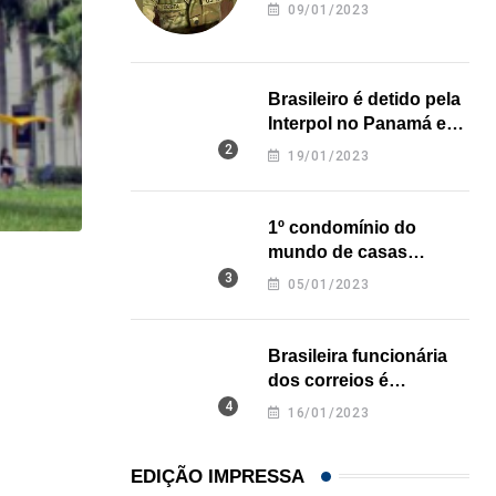
revela onde deixou o
09/01/2023
corpo
Brasileiro é detido pela
Interpol no Panamá e
pode pegar prisão
19/01/2023
perpétua nos EUA
1º condomínio do
mundo de casas
impressas em 3D é
HISTÓRICO
05/01/2023
inaugurado no Texas
Açaí é reconhecido oficialmente como fruto brasi
21/01/2026
Brasileira funcionária
dos correios é
assassinada a facadas
16/01/2023
na Califórnia
EDIÇÃO IMPRESSA