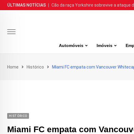
Skip
ÚLTIMAS NOTÍCIAS
|
Cão da raça Yorkshire sobrevive a ataque de
to
content
Automóveis
Imóveis
Emp
Home
Histórico
Miami FC empata com Vancouver Whitecap
HISTÓRICO
Miami FC empata com Vancouve