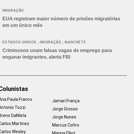
IMIGRAÇÃO
EUA registram maior número de prisões migratórias
em um único mês
,
,
ESTADOS UNIDOS
IMIGRAÇÃO
MANCHETE
Criminosos usam falsas vagas de emprego para
enganar imigrantes, alerta FBI
Colunistas
Ana Paula Franco
Jamari França
Antonio Tozzi
Jorge Grosso
Breno DaMata
Jorge Nunes
Carlos Martinez
Marcus Coltro
Carlos Wesley
Marina Elliot