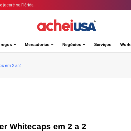
 jacaré na Flórida
regos
Mercadorias
Negócios
Serviços
Work
s em 2 a 2
r Whitecaps em 2 a 2