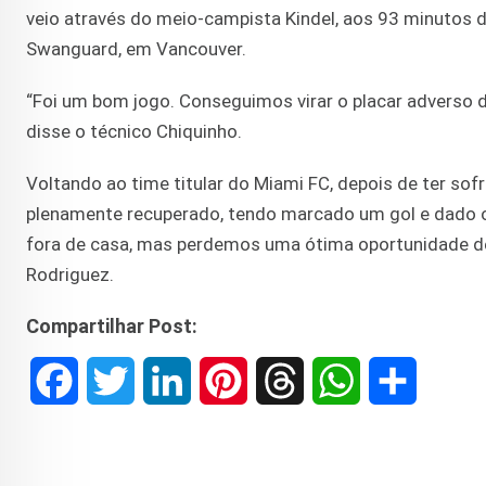
veio através do meio-campista Kindel, aos 93 minutos d
Swanguard, em Vancouver.
“Foi um bom jogo. Conseguimos virar o placar adverso 
disse o técnico Chiquinho.
Voltando ao time titular do Miami FC, depois de ter s
plenamente recuperado, tendo marcado um gol e dado 
fora de casa, mas perdemos uma ótima oportunidade de 
Rodriguez.
Compartilhar Post:
F
T
L
P
T
W
S
a
w
i
i
h
h
h
c
i
n
n
r
a
a