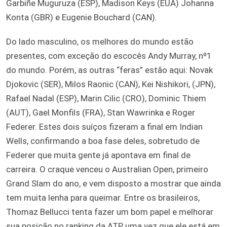
Garbiñe Muguruza (ESP), Madison Keys (EUA) Johanna
Konta (GBR) e Eugenie Bouchard (CAN).
Do lado masculino, os melhores do mundo estão
presentes, com exceção do escocês Andy Murray, nº1
do mundo. Porém, as outras “feras” estão aqui: Novak
Djokovic (SER), Milos Raonic (CAN), Kei Nishikori, (JPN),
Rafael Nadal (ESP), Marin Cilic (CRO), Dominic Thiem
(AUT), Gael Monfils (FRA), Stan Wawrinka e Roger
Federer. Estes dois suíços fizeram a final em Indian
Wells, confirmando a boa fase deles, sobretudo de
Federer que muita gente já apontava em final de
carreira. O craque venceu o Australian Open, primeiro
Grand Slam do ano, e vem disposto a mostrar que ainda
tem muita lenha para queimar. Entre os brasileiros,
Thomaz Bellucci tenta fazer um bom papel e melhorar
sua posição no ranking da ATP, uma vez que ele está em