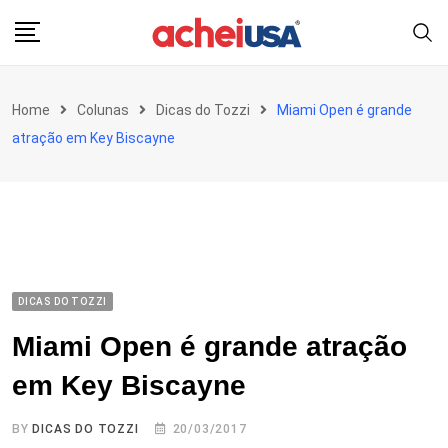
Skip
to
content
Home
Colunas
Dicas do Tozzi
Miami Open é grande
atração em Key Biscayne
DICAS DO TOZZI
Miami Open é grande atração
em Key Biscayne
BY
DICAS DO TOZZI
20/03/2017