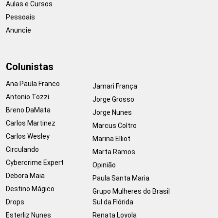
Aulas e Cursos
Pessoais
Anuncie
Colunistas
Ana Paula Franco
Jamari França
Antonio Tozzi
Jorge Grosso
Breno DaMata
Jorge Nunes
Carlos Martinez
Marcus Coltro
Carlos Wesley
Marina Elliot
Circulando
Marta Ramos
Cybercrime Expert
Opinião
Debora Maia
Paula Santa Maria
Destino Mágico
Grupo Mulheres do Brasil
Drops
Sul da Flórida
Esterliz Nunes
Renata Loyola