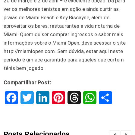
20 de março e 2 de abril – é excelente opção. Dá para
ver os melhores tenistas em ação e ainda curtir as
praias de Miami Beach e Key Biscayne, além de
aproveitar os bares, restaurantes e vida noturna de
Miami. Quem quiser comprar ingressos e saber mais
informações sobre o Miami Open, deve acessar o site
http://miamiopen.com. Sem dúvida, estar aqui neste
período é um ace garantido para aqueles que curtem
tênis bem jogado.
Compartilhar Post:
F
T
L
P
T
W
S
a
w
i
i
h
h
h
c
i
n
n
r
a
a
Posts Relacionados