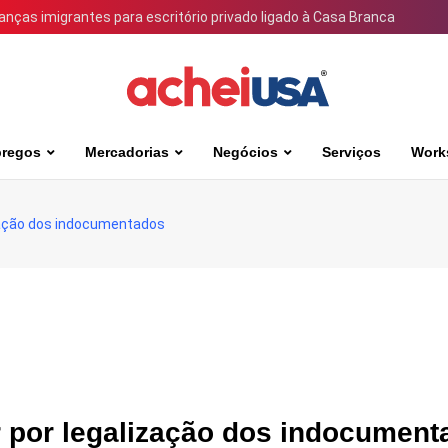
ianças imigrantes para escritório privado ligado à Casa Branca
regos
Mercadorias
Negócios
Serviços
Work
ização dos indocumentados
r por legalização dos indocumen