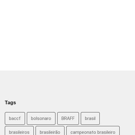
Tags
baccf
bolsonaro
BRAFF
brasil
brasileiros
brasileirão
campeonato brasileiro