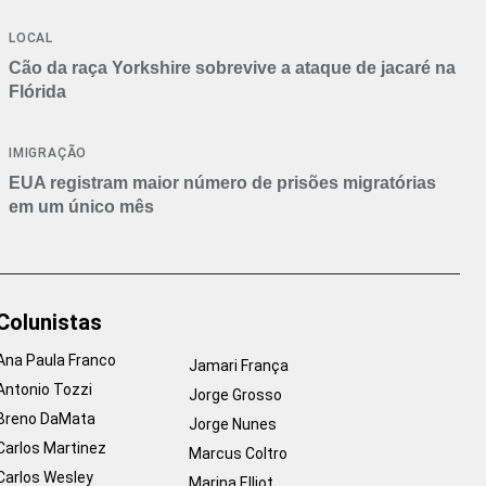
Branca
LOCAL
Cão da raça Yorkshire sobrevive a ataque de jacaré na
Flórida
IMIGRAÇÃO
EUA registram maior número de prisões migratórias
em um único mês
Colunistas
Ana Paula Franco
Jamari França
Antonio Tozzi
Jorge Grosso
Breno DaMata
Jorge Nunes
Carlos Martinez
Marcus Coltro
Carlos Wesley
Marina Elliot