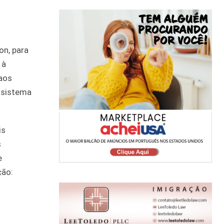
on, para
 à
aos
o sistema
is
s
e
ção: