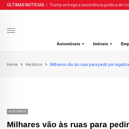
Skip
ÚLTIMAS NOTÍCIAS
|
Trump entrega a assistência jurídica de cr
to
content
Automóveis
Imóveis
Emp
Home
Histórico
Milhares vão às ruas para pedir por legal
HISTÓRICO
Milhares vão às ruas para pedi