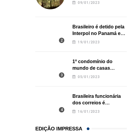
revela onde deixou o
09/01/2023
corpo
Brasileiro é detido pela
Interpol no Panamá e
pode pegar prisão
19/01/2023
perpétua nos EUA
1º condomínio do
mundo de casas
impressas em 3D é
05/01/2023
inaugurado no Texas
Brasileira funcionária
dos correios é
assassinada a facadas
16/01/2023
na Califórnia
EDIÇÃO IMPRESSA