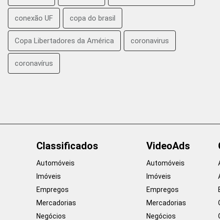
conexão UF
copa do brasil
Copa Libertadores da América
coronavirus
coronavírus
Classificados
VideoAds
Automóveis
Automóveis
Imóveis
Imóveis
Empregos
Empregos
Mercadorias
Mercadorias
Negócios
Negócios