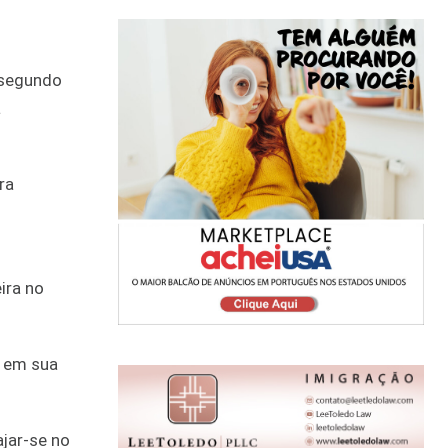
o segundo
a
ra
ira no
a em sua
jar-se no