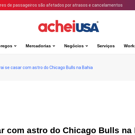
ares de passageiros são afetados por atrasos e cancelamentos
regos
Mercadorias
Negócios
Serviços
Work
vai se casar com astro do Chicago Bulls na Bahia
ar com astro do Chicago Bulls na