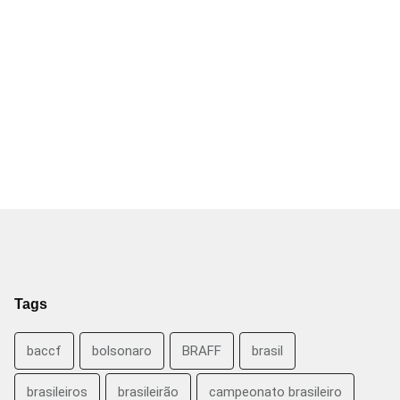
Tags
baccf
bolsonaro
BRAFF
brasil
brasileiros
brasileirão
campeonato brasileiro