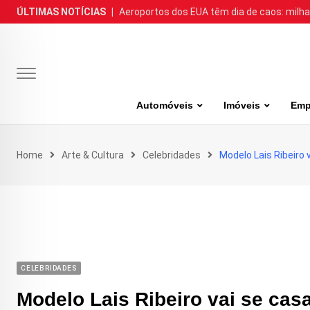
Skip
ÚLTIMAS NOTÍCIAS
|
Aeroportos dos EUA têm dia de caos: milh
to
content
Automóveis
Imóveis
Emp
Home
Arte & Cultura
Celebridades
Modelo Lais Ribeiro 
CELEBRIDADES
Modelo Lais Ribeiro vai se cas