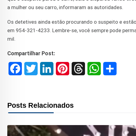
a mulher ou seu carro, informaram as autoridades.
Os detetives ainda estão procurando o suspeito e estã
em 954-321-4233. Lembre-se, você sempre pode perman
mil.
Compartilhar Post:
F
T
L
P
T
W
S
a
w
i
i
h
h
h
c
i
n
n
r
a
a
Posts Relacionados
e
t
k
t
e
t
r
b
t
e
e
a
s
e
o
e
d
r
d
A