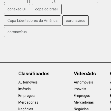
conexão UF
copa do brasil
Copa Libertadores da América
coronavirus
coronavírus
Classificados
VideoAds
Automóveis
Automóveis
Imóveis
Imóveis
Empregos
Empregos
Mercadorias
Mercadorias
Negócios
Negócios