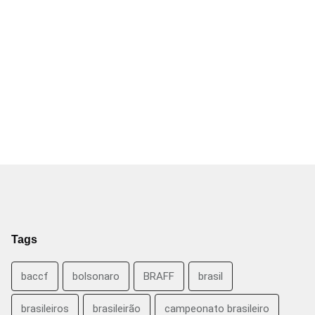
Tags
baccf
bolsonaro
BRAFF
brasil
brasileiros
brasileirão
campeonato brasileiro