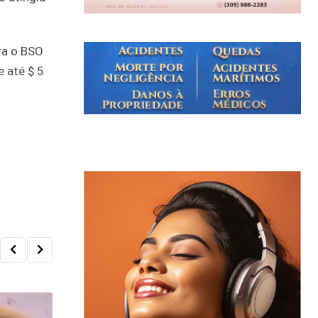
ra o BSO
 até $ 5