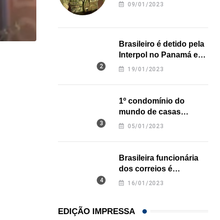
revela onde deixou o
09/01/2023
corpo
Brasileiro é detido pela
Interpol no Panamá e
,
LOCAL
pode pegar prisão
19/01/2023
perpétua nos EUA
Sul da Flórida terá mais dias de chuva...
04/08/2026
1º condomínio do
mundo de casas
impressas em 3D é
05/01/2023
inaugurado no Texas
Brasileira funcionária
dos correios é
assassinada a facadas
16/01/2023
na Califórnia
EDIÇÃO IMPRESSA