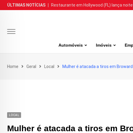
Skip
ÚLTIMAS NOTÍCIAS
|
Restaurante em Hollywood (FL) lança noite
to
content
Automóveis
Imóveis
Emp
Home
Geral
Local
Mulher é atacada a tiros em Broward (
LOCAL
Mulher é atacada a tiros em Bro