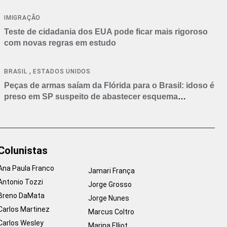
IMIGRAÇÃO
Teste de cidadania dos EUA pode ficar mais rigoroso
com novas regras em estudo
,
BRASIL
ESTADOS UNIDOS
Peças de armas saíam da Flórida para o Brasil: idoso é
preso em SP suspeito de abastecer esquema
criminoso
Colunistas
Ana Paula Franco
Jamari França
Antonio Tozzi
Jorge Grosso
Breno DaMata
Jorge Nunes
Carlos Martinez
Marcus Coltro
Carlos Wesley
Marina Elliot