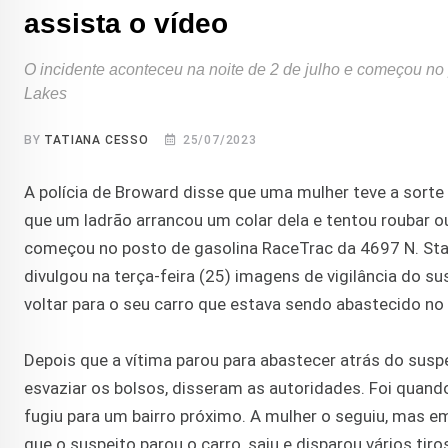
assista o vídeo
O incidente aconteceu na noite de 2 de julho e começou n
Lakes
BY
TATIANA CESSO
25/07/2023
A polícia de Broward disse que uma mulher teve a sorte 
que um ladrão arrancou um colar dela e tentou roubar ou
começou no posto de gasolina RaceTrac da 4697 N. Sta
divulgou na terça-feira (25) imagens de vigilância do s
voltar para o seu carro que estava sendo abastecido no
Depois que a vítima parou para abastecer atrás do suspe
esvaziar os bolsos, disseram as autoridades. Foi quando
fugiu para um bairro próximo. A mulher o seguiu, mas
que o suspeito parou o carro, saiu e disparou vários tiro