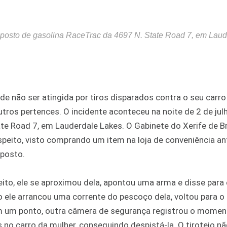
o posto de gasolina RaceTrac da 4697 N. State Road 7, em Lau
de não ser atingida por tiros disparados contra o seu carro
tros pertences. O incidente aconteceu na noite de 2 de jul
te Road 7, em Lauderdale Lakes. O Gabinete do Xerife de 
uspeito, visto comprando um item na loja de conveniência a
 posto.
ito, ele se aproximou dela, apontou uma arma e disse para 
 ele arrancou uma corrente do pescoço dela, voltou para o 
 em um ponto, outra câmera de segurança registrou o mome
s no carro da mulher, conseguindo despistá-la. O tiroteio nã