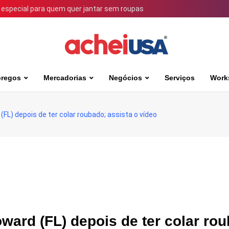
 especial para quem quer jantar sem roupas
regos
Mercadorias
Negócios
Serviços
Work
FL) depois de ter colar roubado; assista o vídeo
ward (FL) depois de ter colar ro