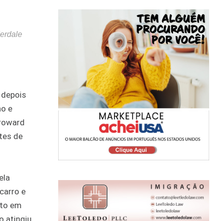
derdale
 depois
ho e
Broward
ntes de
ela
carro e
nto em
o atingiu