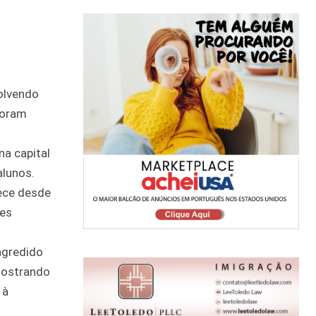
olvendo
foram
na capital
alunos.
ece desde
tes
agredido
 mostrando
 à