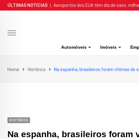
Skip
ÚLTIMAS NOTÍCIAS
|
Aeroportos dos EUA têm dia de caos: milh
to
content
Automóveis
Imóveis
Emp
Home
Histórico
Na espanha, brasileiros foram vítimas de 
HISTÓRICO
Na espanha, brasileiros foram 