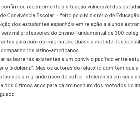
a confirmou recentemente a situação vulnerável dos estuda
de Convivência Escolar – feito pelo Ministério de Educação
ição dos estudantes espanhóis em relação a alunos estran
seis mil professores do Ensino Fundamental de 300 colégi
erantes para com os imigrantes. Quase a metade dos consu
m companheiros latino-americanos.
r as barreiras existentes a um convívio pacífico entre est
ver o problema”. Mas os autores do relatório admitem que a 
estão sob um grande risco de sofrer intolerância em seus â
uma dos últimos anos para cá em nenhum dos métodos de i
Aguado.