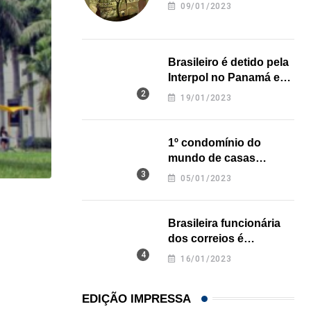
revela onde deixou o
09/01/2023
corpo
Brasileiro é detido pela
Interpol no Panamá e
pode pegar prisão
19/01/2023
perpétua nos EUA
1º condomínio do
mundo de casas
impressas em 3D é
05/01/2023
inaugurado no Texas
HISTÓRICO
Brasileira funcionária
Açaí é reconhecido oficialmente como fruto brasi
dos correios é
assassinada a facadas
21/01/2026
16/01/2023
na Califórnia
EDIÇÃO IMPRESSA