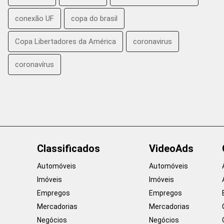
conexão UF
copa do brasil
Copa Libertadores da América
coronavirus
coronavírus
Classificados
VideoAds
Automóveis
Automóveis
Imóveis
Imóveis
Empregos
Empregos
Mercadorias
Mercadorias
Negócios
Negócios