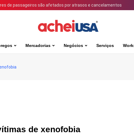
ares de passageiros são afetados por atrasos e cancelamentos
regos
Mercadorias
Negócios
Serviços
Work
xenofobia
vítimas de xenofobia