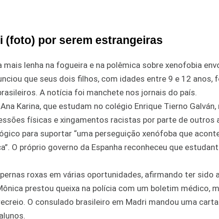
 (foto) por serem estrangeiras
 mais lenha na fogueira e na polêmica sobre xenofobia env
nciou que seus dois filhos, com idades entre 9 e 12 anos, 
sileiros. A notícia foi manchete nos jornais do país.
Ana Karina, que estudam no colégio Enrique Tierno Galván, 
ssões físicas e xingamentos racistas por parte de outros 
lógico para suportar “uma perseguição xenófoba que acont
sica”. O próprio governo da Espanha reconheceu que estudan
s pernas roxas em várias oportunidades, afirmando ter sido 
. Mônica prestou queixa na polícia com um boletim médico,
recreio. O consulado brasileiro em Madri mandou uma carta
alunos.