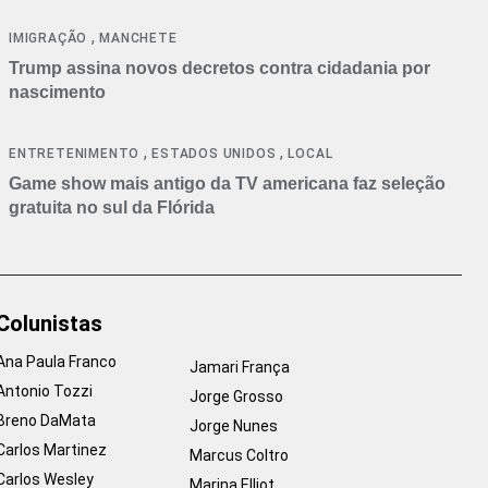
cancelamentos
,
IMIGRAÇÃO
MANCHETE
Trump assina novos decretos contra cidadania por
nascimento
,
,
ENTRETENIMENTO
ESTADOS UNIDOS
LOCAL
Game show mais antigo da TV americana faz seleção
gratuita no sul da Flórida
Colunistas
Ana Paula Franco
Jamari França
Antonio Tozzi
Jorge Grosso
Breno DaMata
Jorge Nunes
Carlos Martinez
Marcus Coltro
Carlos Wesley
Marina Elliot