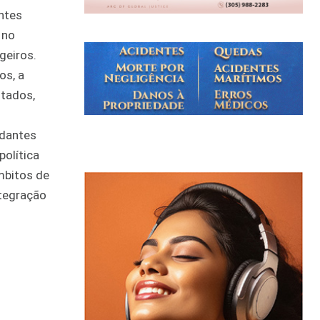
ntes
 no
geiros.
os, a
ltados,
udantes
política
mbitos de
ntegração