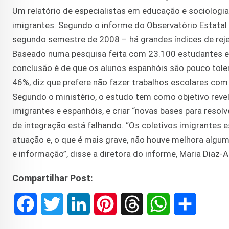
Um relatório de especialistas em educação e sociologi
imigrantes. Segundo o informe do Observatório Estatal 
segundo semestre de 2008 – há grandes índices de reje
Baseado numa pesquisa feita com 23.100 estudantes e 
conclusão é de que os alunos espanhóis são pouco tol
46%, diz que prefere não fazer trabalhos escolares co
Segundo o ministério, o estudo tem como objetivo revela
imigrantes e espanhóis, e criar “novas bases para resol
de integração está falhando. “Os coletivos imigrantes 
atuação e, o que é mais grave, não houve melhora alg
e informação”, disse a diretora do informe, Maria Diaz-
Compartilhar Post:
F
T
L
P
T
W
S
a
w
i
i
h
h
h