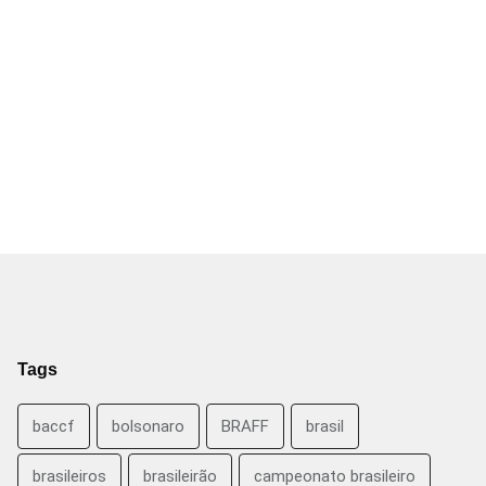
Tags
baccf
bolsonaro
BRAFF
brasil
brasileiros
brasileirão
campeonato brasileiro