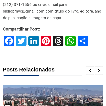
(212) 371-1556 ou envie email para
bibliobrnyc@gmail.com com título do livro, editora, ano
da publicação e imagem da capa.
Compartilhar Post:
F
T
L
P
T
W
S
a
w
i
i
h
h
h
c
i
n
n
r
a
a
Posts Relacionados
e
t
k
t
e
t
r
b
t
e
e
a
s
e
o
e
d
r
d
A
o
r
I
e
s
p