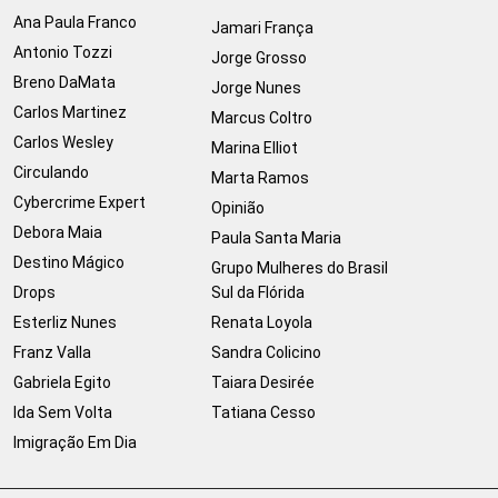
Ana Paula Franco
Jamari França
Antonio Tozzi
Jorge Grosso
Breno DaMata
Jorge Nunes
Carlos Martinez
Marcus Coltro
Carlos Wesley
Marina Elliot
Circulando
Marta Ramos
Cybercrime Expert
Opinião
Debora Maia
Paula Santa Maria
Destino Mágico
Grupo Mulheres do Brasil
Drops
Sul da Flórida
Esterliz Nunes
Renata Loyola
Franz Valla
Sandra Colicino
Gabriela Egito
Taiara Desirée
Ida Sem Volta
Tatiana Cesso
Imigração Em Dia