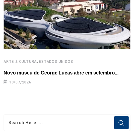
k
n
s
p
t
,
ARTE & CULTURA
ESTADOS UNIDOS
H
Novo museu de George Lucas abre em setembro...
F
i
10/07/2026