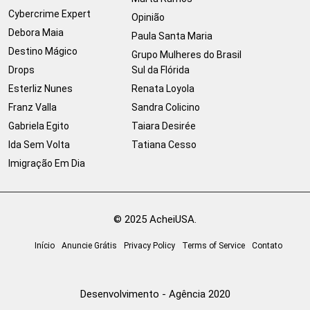
Cybercrime Expert
Opinião
Debora Maia
Paula Santa Maria
Destino Mágico
Grupo Mulheres do Brasil
Drops
Sul da Flórida
Esterliz Nunes
Renata Loyola
Franz Valla
Sandra Colicino
Gabriela Egito
Taiara Desirée
Ida Sem Volta
Tatiana Cesso
Imigração Em Dia
© 2025 AcheiUSA.
Início
Anuncie Grátis
Privacy Policy
Terms of Service
Contato
Desenvolvimento - Agência 2020