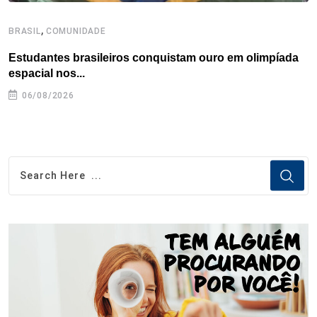
,
BRASIL
COMUNIDADE
B
Estudantes brasileiros conquistam ouro em olimpíada
P
espacial nos...
06/08/2026